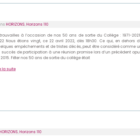
ans
HORIZONS
,
Horizons 110
trouvailles à l’occasion de nos 50 ans de sortie du Collège : 1971-2021
22 Nous étions vingt, ce 22 avril 2022, dès 18h30. Ce qui, en dehors d
elques empêchements et de tristes décès, peut être considéré comme u
li succès de participation à une réunion promise lors d’un précédent opu
 2015. Fêter nos 50 ans de sortie du collège était
e la suite
HORIZONS
,
Horizons 110