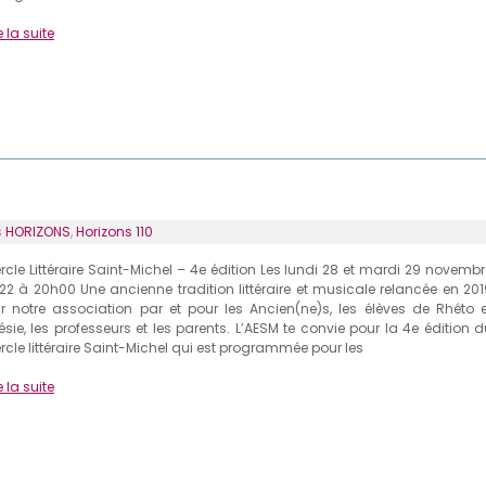
e la suite
s
HORIZONS
,
Horizons 110
rcle Littéraire Saint-Michel – 4e édition Les lundi 28 et mardi 29 novembr
22 à 20h00 Une ancienne tradition littéraire et musicale relancée en 201
r notre association par et pour les Ancien(ne)s, les élèves de Rhéto e
ésie, les professeurs et les parents. L’AESM te convie pour la 4e édition d
rcle littéraire Saint-Michel qui est programmée pour les
e la suite