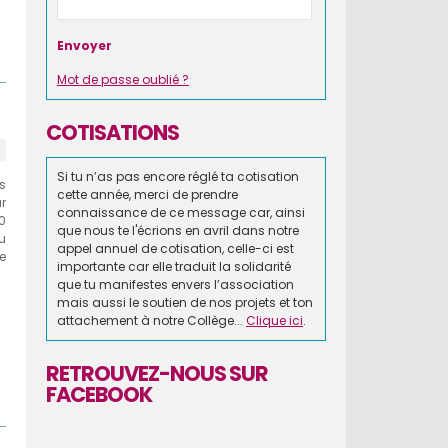
Mot de passe oublié ?
COTISATIONS
Si tu n’as pas encore réglé ta cotisation
s
cette année, merci de prendre
r
connaissance de ce message car, ainsi
0
que nous te l'écrions en avril dans notre
u
appel annuel de cotisation, celle-ci est
e
importante car elle traduit la solidarité
que tu manifestes envers l’association
mais aussi le soutien de nos projets et ton
attachement à notre Collège...
Clique ici
.
RETROUVEZ-NOUS SUR
FACEBOOK