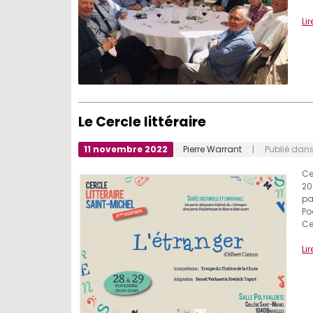
Lir
Le Cercle littéraire
11 novembre 2022
Pierre Warrant
| Publié dan
Ce
20
pa
Po
Ce
Lir