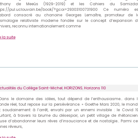
nthony de Meeûs (1929-2019) et les Cahiers du Samizdat
tps://pul.uclouvain.be/book/?gcoi=29303100731900 Ce numéro es
abord consacré au chanoine Georges Lemaître, promoteur de l
smologie relativiste moderne fondée sur le concept d’expansion d
univers, reconnu internationalement comme
e la suite
ctualités du Collège Saint-Michel
,
HORIZONS
,
Horizons 110
Dans le domaine des idées, tout dépend de l’enthousiasme… dans l
nde réel, tout repose sur la persévérance. » Goethe Mars 2020, le mond
t soudainement à l’arrêt, envahi par un ennemi invisible : le Covid 19
urtant, à travers la brume du désespoir, un petit village de rhétoricien
fuse d’abandonner leurs rêves d’insouciance et de nostalgie… Parmi ce
unes rêveurs,
e la suite