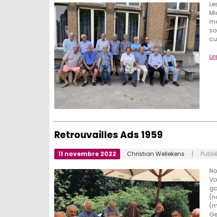
Le
Mi
ma
so
cu
Lir
Retrouvailles Ads 1959
11 novembre 2022
Christian Wellekens
| Publié
No
Vo
ga
(n
(m
Ge