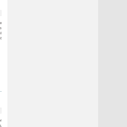
e
s
l
t
r
,