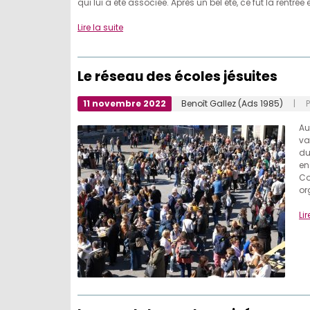
qui lui a été associée. Après un bel été, ce fut la rentrée 
Lire la suite
Le réseau des écoles jésuites
11 novembre 2022
Benoît Gallez (Ads 1985)
| Pu
Au
va
du
en
Co
or
Lir