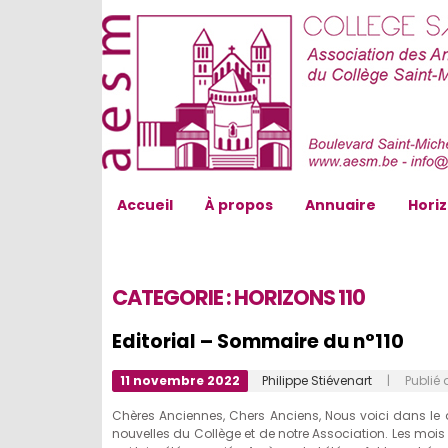
AESM...
Accueil
À propos
Annuaire
Hori
CATEGORIE :
HORIZONS 110
Editorial – Sommaire du n°110
11 novembre 2022
Philippe Stiévenart
| Publié 
Chères Anciennes, Chers Anciens, Nous voici dans le d
nouvelles du Collège et de notre Association. Les mois 