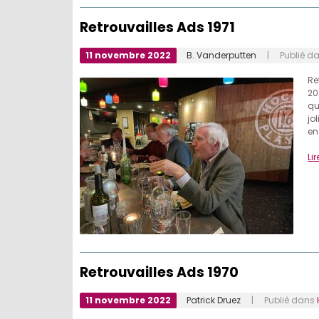
Retrouvailles Ads 1971
11 novembre 2022
B. Vanderputten
| Publié d
Re
20
qu
jo
en
Lir
Retrouvailles Ads 1970
11 novembre 2022
Patrick Druez
| Publié dans