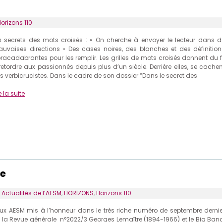
orizons 110
s secrets des mots croisés : « On cherche à envoyer le lecteur dans d
uvaises directions » Des cases noires, des blanches et des définition
racadabrantes pour les remplir. Les grilles de mots croisés donnent du fi
retordre aux passionnés depuis plus d’un siècle. Derrière elles, se cachen
s verbicrucistes. Dans le cadre de son dossier “Dans le secret des
e la suite
le
s
Actualités de l’AESM
,
HORIZONS
,
Horizons 110
ux AESM mis à l’honneur dans le très riche numéro de septembre dernie
 la Revue générale n°2022/3 Georges Lemaître (1894-1966) et le Big Bang