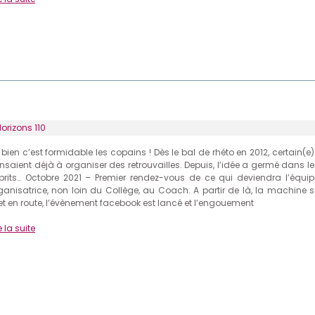
orizons 110
 bien c’est formidable les copains ! Dès le bal de rhéto en 2012, certain(e
nsaient déjà à organiser des retrouvailles. Depuis, l’idée a germé dans le
prits… Octobre 2021 – Premier rendez-vous de ce qui deviendra l’équip
ganisatrice, non loin du Collège, au Coach. A partir de là, la machine s
t en route, l’évènement facebook est lancé et l’engouement
e la suite