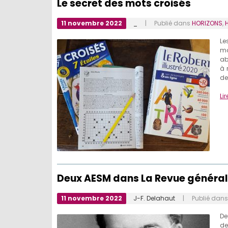
Le secret des mots croisés
11 novembre 2022
_
| Publié dans
HORIZONS
,
H
Le
ma
ab
à 
de
Lir
Deux AESM dans La Revue généra
11 novembre 2022
J-F. Delahaut
| Publié dan
De
de