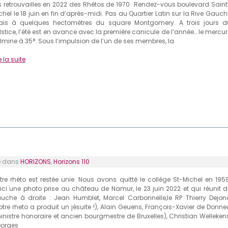
s retrouvailles en 2022 des Rhétos de 1970 Rendez-vous boulevard Saint
chel le 18 juin en fin d’après-midi. Pas au Quartier Latin sur la Rive Gauc
is à quelques hectomètres du square Montgomery. A trois jours d
lstice, l’été est en avance avec la première canicule de l’année… le mercur
lmine à 35°. Sous l’impulsion de l’un de ses membres, la
e la suite
 dans
HORIZONS
,
Horizons 110
tre rhéto est restée unie. Nous avons quitté le collège St-Michel en 1959
ici une photo prise au château de Namur, le 23 juin 2022 et qui réunit d
uche à droite : Jean Humblet, Marcel Carbonnelle,le RP Thierry Dejon
otre rheto a produit un jésuite !), Alain Geuens, François-Xavier de Donne
inistre honoraire et ancien bourgmestre de Bruxelles), Christian Wellekens
orges