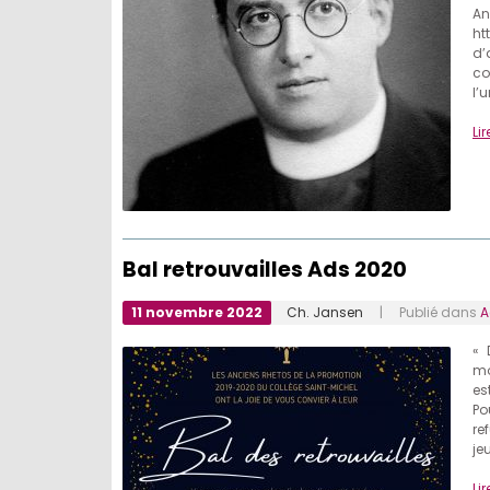
A
ht
d’
co
l’
Lir
Bal retrouvailles Ads 2020
11 novembre 2022
Ch. Jansen
| Publié dans
A
« 
mo
es
Po
re
je
Lir