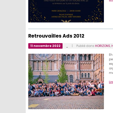
Retrouvailles Ads 2012
11 novembre 2022
_
| Publié dans
HORIZONS
,
H
Eh
pe
es
or
me
Lir