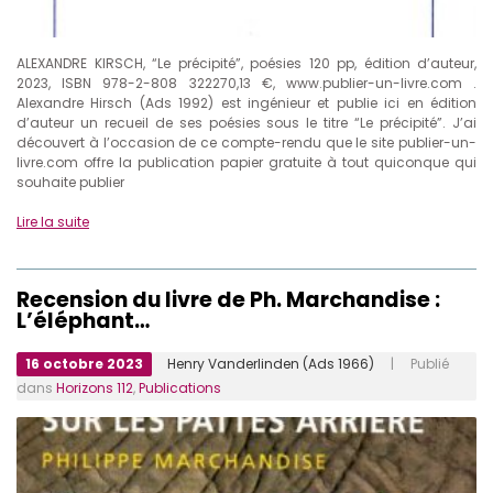
ALEXANDRE KIRSCH, “Le précipité”, poésies 120 pp, édition d’auteur,
2023, ISBN 978-2-808 322270,13 €, www.publier-un-livre.com .
Alexandre Hirsch (Ads 1992) est ingénieur et publie ici en édition
d’auteur un recueil de ses poésies sous le titre “Le précipité”. J’ai
découvert à l’occasion de ce compte-rendu que le site publier-un-
livre.com offre la publication papier gratuite à tout quiconque qui
souhaite publier
Lire la suite
Recension du livre de Ph. Marchandise :
L’éléphant…
16 octobre 2023
Henry Vanderlinden (Ads 1966)
| Publié
dans
Horizons 112
,
Publications