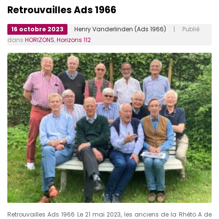
Retrouvailles Ads 1966
16 octobre 2023
Henry Vanderlinden (Ads 1966)
| Publié
dans
HORIZONS
,
Horizons 112
Retrouvailles Ads 1966 Le 21 mai 2023, les anciens de la Rhéto A de