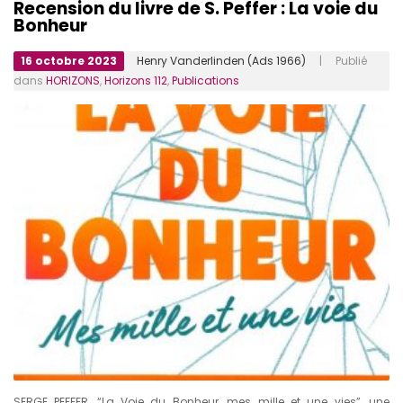
Recension du livre de S. Peffer : La voie du
Bonheur
16 octobre 2023
Henry Vanderlinden (Ads 1966)
| Publié
dans
HORIZONS
,
Horizons 112
,
Publications
SERGE PEFFER, “La Voie du Bonheur, mes mille et une vies”, une