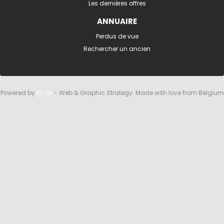
Les dernières offres
ANNUAIRE
Perdus de vue
Rechercher un ancien
Powered by
G1.be
- Web & Graphic Strategy. Made with love from Belgium