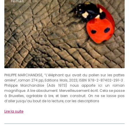
PHILIPPE MARCHANDISE, “L’éléphant qui avait du pollen sur les pattes
arrière”, roman 274 pp, Editions Mols, 2023, ISBN 978-2-87402-291-3 .
Philippe Marchandise (Ads 1973) nous apporte ici un roman
magnifique. A lire absolument. Merveilleusement écrit. Cela se passe
à Bruxelles, agréable à lire, et bien construit. On ne se lasse pas
d’aller jusqu’au bout de la lecture, car les descriptions
Lire la suite