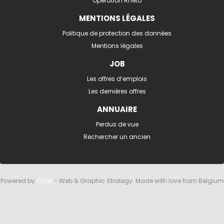
Opération Rhéto
MENTIONS LÉGALES
Politique de protection des données
Mentions légales
JOB
Les offres d’emplois
Les dernières offres
ANNUAIRE
Perdus de vue
Rechercher un ancien
Powered by
G1.be
- Web & Graphic Strategy. Made with love from Belgium