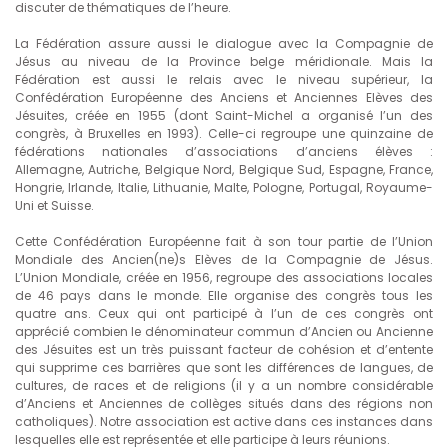
discuter de thématiques de l’heure.
La Fédération assure aussi le dialogue avec la Compagnie de
Jésus au niveau de la Province belge méridionale. Mais la
Fédération est aussi le relais avec le niveau supérieur, la
Confédération Européenne des Anciens et Anciennes Elèves des
Jésuites, créée en 1955 (dont Saint-Michel a organisé l’un des
congrès, à Bruxelles en 1993). Celle-ci regroupe une quinzaine de
fédérations nationales d’associations d’anciens élèves :
Allemagne, Autriche, Belgique Nord, Belgique Sud, Espagne, France,
Hongrie, Irlande, Italie, Lithuanie, Malte, Pologne, Portugal, Royaume-
Uni et Suisse.
Cette Confédération Européenne fait à son tour partie de l’Union
Mondiale des Ancien(ne)s Elèves de la Compagnie de Jésus.
L’Union Mondiale, créée en 1956, regroupe des associations locales
de 46 pays dans le monde. Elle organise des congrès tous les
quatre ans. Ceux qui ont participé à l’un de ces congrès ont
apprécié combien le dénominateur commun d’Ancien ou Ancienne
des Jésuites est un très puissant facteur de cohésion et d’entente
qui supprime ces barrières que sont les différences de langues, de
cultures, de races et de religions (il y a un nombre considérable
d’Anciens et Anciennes de collèges situés dans des régions non
catholiques). Notre association est active dans ces instances dans
lesquelles elle est représentée et elle participe à leurs réunions.