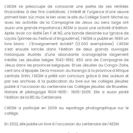
L’AESM se préoccupe de consacrer une partie de ses rentrées
financières à des fins caritatives. L’intérêt et l’urgence d’une œuvre
priment bien sûr, mais le lien avec le site du Collège Saint-Michel ou
avec les activités de la Compagnie de Jésus au sens large ont
aussi une grande importance.L’AESM a aussi une activité d’édition.
Après avoir co-édité (en F et Nl), une bande dessinée sur Ignace de
Loyola (primée au Festival d’Angoulême), l’AESM a publié en 1990 un
livre blanc : L’Enseignement éclaté? (12.000 exemplaires). L’AESM
s’est ensuite lancée dans l’édition de deux grands ouvrages
historiques illustrés d’une abondante iconographie largement
inédite: Les jésuites belges 1542-1992. 450 ans de Compagnie de
Jésus dans les provinces belgiques. Et Les Jésuites au Congo-Zaïre,
cent ans d’épopée. De la mission du Kwango à la province d’Afrique
centrale. Enfin, l’AESM a prêté son concours grâce à des auteurs et
par ses archives à la publication du livre sur les collèges jésuites
publié à l’occasion du centenaire Les Collèges jésuites de Bruxelles.
Histoire et pédagogie 1604-1835-. 1905-2005. Elle a aussi piloté
l’édition de la BD du Centenaire.
L’AESM a participé en 2009 au reportage photographique sur le
collège.
En 2022, elle publie un livre à l’occasion du centenaire de l’AESM.