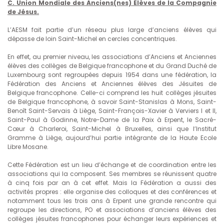
C. Union Mondiale des Anciens(nes) Elèves de la Compagnie
de Jésus.
L’AESM fait partie d’un réseau plus large d’anciens élèves qui
dépasse de loin Saint-Michel en cercles concentriques.
En effet, au premier niveau, les associations d’Anciens et Anciennes
élèves des collèges de Belgique francophone et du Grand Duché de
Luxembourg sont regroupées depuis 1954 dans une fédération, la
Fédération des Anciens et Anciennes élèves des Jésuites de
Belgique francophone. Celle-ci comprend les huit collèges jésuites
de Belgique francophone, à savoir Saint-Stanislas à Mons, Saint-
Benoît Saint-Servais à Liège, Saint-François-Xavier à Verviers I et II,
Saint-Paul à Godinne, Notre-Dame de la Paix à Erpent, le Sacré-
Cœur à Charleroi, Saint-Michel à Bruxelles, ainsi que l’Institut
Gramme à Liège, aujourd’hui partie intégrante de la Haute Ecole
Libre Mosane.
Cette Fédération est un lieu d’échange et de coordination entre les
associations qui la composent. Ses membres se réunissent quatre
à cinq fois par an à cet effet. Mais la Fédération a aussi des
activités propres : elle organise des colloques et des conférences et
notamment tous les trois ans à Erpent une grande rencontre qui
regroupe les directions, PO et associations d’anciens élèves des
collèges jésuites francophones pour échanger leurs expériences et