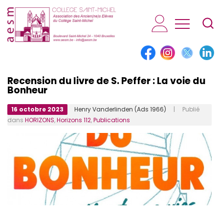
AESM...
Recension du livre de S. Peffer : La voie du
Bonheur
16 octobre 2023
Henry Vanderlinden (Ads 1966)
| Publié
dans
HORIZONS
,
Horizons 112
,
Publications