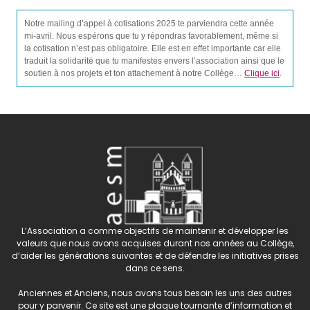
Notre mailing d’appel à cotisations 2025 te parviendra cette année
mi-avril. Nous espérons que tu y répondras favorablement, même si
la cotisation n’est pas obligatoire. Elle est en effet importante car elle
traduit la solidarité que tu manifestes envers l’association ainsi que le
soutien à nos projets et ton attachement à notre Collège…
Clique ici
.
L’Association a comme objectifs de maintenir et développer les
valeurs que nous avons acquises durant nos années au Collège,
d’aider les générations suivantes et de défendre les initiatives prises
dans ce sens.
Anciennes et Anciens, nous avons tous besoin les uns des autres
pour y parvenir. Ce site est une plaque tournante d’information et