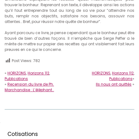
trouver le bonheur. Reprenant son texte, il développe ainsi les actions
qu’il faut entreprendre tout au long de sa vie pour “atteindre nos
buts, remplir nos objectifs, satisfaire nos besoins, assouvir nos
attentes… Bref, pour réussir notre quête de bonheur”.
Ayant parcouru ce livre, je pense cependant que le bonheur peut être
trouvé de bien d’autres façons. Il n’empêche que Serge Peffer a le
mérite de mettre sur papier des recettes qui ont visiblement fait leurs
preuves en ce qui le concerne.
Post Views:
782
«
HORIZONS
,
Horizons 112
,
HORIZONS
,
Horizons 112
,
Publications
Publications
»
«
Recension du livre de Ph.
Ils nous ont quittés
»
Marchandise : L’éléphant…
Cotisations