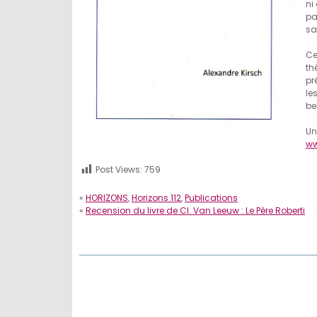
ni
pa
sa
Ce
th
pr
le
bel
Un
ww
Post Views:
759
«
HORIZONS
,
Horizons 112
,
Publications
«
Recension du livre de Cl. Van Leeuw : Le Père Roberti