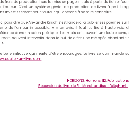
 de frais de production hors la mise en page initiale à partir du fichier four
r l’auteur. C’est un système génial de production de livres à petit tirag
ns investissement pour l’auteur qui cherche à se faire connaître.
ci pour dire que Alexandre Kirsch s’est lancé ici à publier ses poèmes sur 
ème de l’amour impossible. A mon avis, il faut les lire à haute voix, d
éférence dans un salon poétique… Les mots ont souvent un double sens, e
s mots souvent intervertis dans le but de créer une mélopée chantante e
le.
e belle initiative qui mérite d’être encouragée. Le livre se commande su
w.publier-un-livre.com
.
HORIZONS
,
Horizons 112
,
Publications
Recension du livre de Ph. Marchandise : L’éléphant…