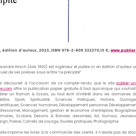
, édition d’auteur, 2023, ISBN 978-2-808 322270,13 €,
www.publier
exandre Hirsch (Ads 1992) est ingénieur et publie ici en édition d’auteur u
cueil de ses poésies sous le titre “Le précipité”.
ai découvert à l’occasion de ce compte-rendu que le site
publier-un
vre.com
offre la publication papier gratuite à tout quiconque qui souhait
blier un Roman & Essais, ou tout écrit d’intérêt dans les domaines d
éâtre, Sport, Spiritualité, Sciences Politiques, Histoire, Ouvrage
ientifiques, Sciences humaines, Développement personnel, Développemen
ofessionnel, Management, gestion et économie d’entreprise, Biographies
moires, Scolaire, Dessins & Bandes dessinées, Art, Humour, Jeunesse
sign, Poésie, Carnets de voyage, Guides pratiques, Photographie.
 site imprime les livres à la commande des clients. Il n’existe pas de stoc