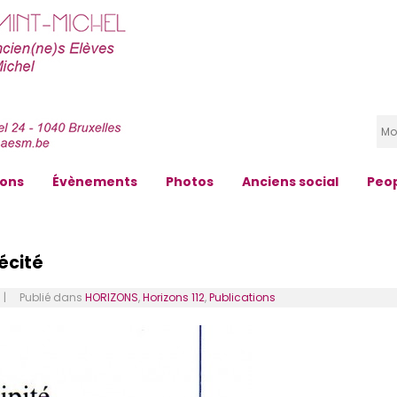
zons
Évènements
Photos
Anciens social
Peo
récité
 Publié dans
HORIZONS
,
Horizons 112
,
Publications