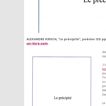
ALEXANDRE KIRSCH, “Le précipité”, poésies 120 pp
un-livre.com
.
Al
re
J’
li
pu
Th
sc
pr
Mé
De
Le