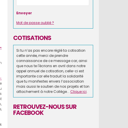
Mot de passe oublié ?
COTISATIONS
-
Si tu n’as pas encore réglé ta cotisation
cette année, merci de prendre
connaissance de ce message car, ainsi
n
que nous te l'écrions en avril dans notre
appel annuel de cotisation, celle-ci est
importante car elle traduit la solidarité
-
que tu manifestes envers l’association
e
mais aussi le soutien de nos projets et ton
u
attachement à notre Collège...
Clique ici
.
s
t
,
RETROUVEZ-NOUS SUR
,
FACEBOOK
k