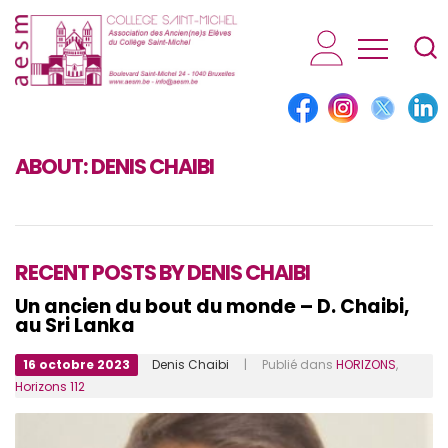
AESM...
ABOUT:
DENIS CHAIBI
RECENT POSTS BY DENIS CHAIBI
Un ancien du bout du monde – D. Chaibi,
au Sri Lanka
16 octobre 2023
Denis Chaibi
| Publié dans
HORIZONS
,
Horizons 112