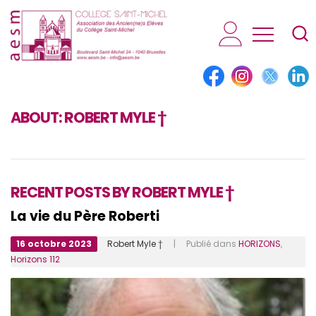
AESM...
ABOUT:
ROBERT MYLE †
RECENT POSTS BY ROBERT MYLE †
La vie du Père Roberti
16 octobre 2023
Robert Myle †
| Publié dans
HORIZONS
,
Horizons 112