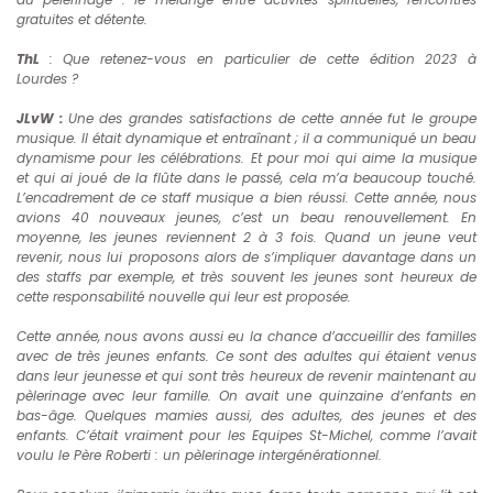
gratuites et détente.
ThL
: Que retenez-vous en particulier de cette édition 2023 à
Lourdes ?
JLvW :
Une des grandes satisfactions de cette année fut le groupe
musique. Il était dynamique et entraînant ; il a communiqué un beau
dynamisme pour les célébrations. Et pour moi qui aime la musique
et qui ai joué de la flûte dans le passé, cela m’a beaucoup touché.
L’encadrement de ce staff musique a bien réussi. Cette année, nous
avions 40 nouveaux jeunes, c’est un beau renouvellement. En
moyenne, les jeunes reviennent 2 à 3 fois. Quand un jeune veut
revenir, nous lui proposons alors de s’impliquer davantage dans un
des staffs par exemple, et très souvent les jeunes sont heureux de
cette responsabilité nouvelle qui leur est proposée.
Cette année, nous avons aussi eu la chance d’accueillir des familles
avec de très jeunes enfants. Ce sont des adultes qui étaient venus
dans leur jeunesse et qui sont très heureux de revenir maintenant au
pèlerinage
avec leur famille. On avait une quinzaine d’enfants en
bas-âge. Quelques mamies aussi, des adultes, des jeunes et des
enfants. C’était vraiment pour les Equipes St-Michel, comme l’avait
voulu le Père Roberti : un pèlerinage intergénérationnel.