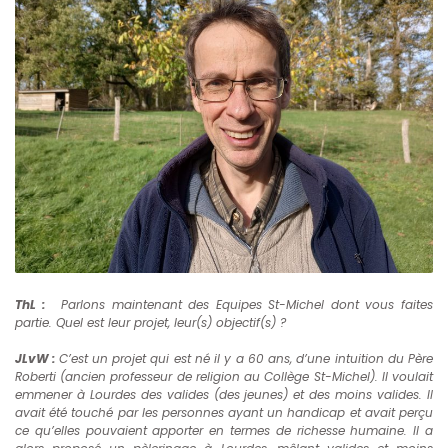
ThL :
Parlons maintenant des Equipes St-Michel dont vous faites
partie. Quel est leur projet, leur(s) objectif(s) ?
JLvW :
C’est un projet qui est né il y a 60 ans, d’une intuition du Père
Roberti (ancien professeur de religion au Collège St-Michel). Il voulait
emmener à Lourdes des valides (des jeunes) et des moins valides. Il
avait été touché par les personnes ayant un handicap et avait perçu
ce qu’elles pouvaient apporter en termes de richesse humaine. Il a