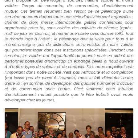
alors proposé un pèlerinage à Lourdes, mêlant valides et moins
valides. Temps de rencontre, de communion, d’enrichissement
mutuel. Ces termes résument bien l’esprit de ce pèlerinage d’une
semaine au cours duquel toute une série d’activités sont organisées :
chemin de croix, messe internationale, petites conférences pour
approfondir notre foi, sans oublier des activités de détente (après-
midi de jeux en plein air, et même une soirée avec danses folk). Tout
le monde loge à l’hôtel : le pèlerinage doit se vivre pour tous à la
même enseigne, pas de distinctions entre valides et moins valides
qui pourraient loger dans des institutions spécialisées. Pendant une
semaine, les valides ont l’opportunité de pouvoir venir en aide à des
personnes porteuses d’handicap. En échange, celles-ci nous ouvrent
à d’autres types de valeurs et de contacts. Elles nous rappellent que
l’important dans notre société n’est pas l’efficacité et la compétition
(qui laisse peu de place à l’humain) mais le fait d’écouter l’autre,
d’être là : en somme, de développer des qualités humaines d’accueil
et de communion avec l’autre. C’est vraiment cette intuition
d’enrichissement mutuel possible que le Père Roberti avait voulu
développer chez les jeunes.