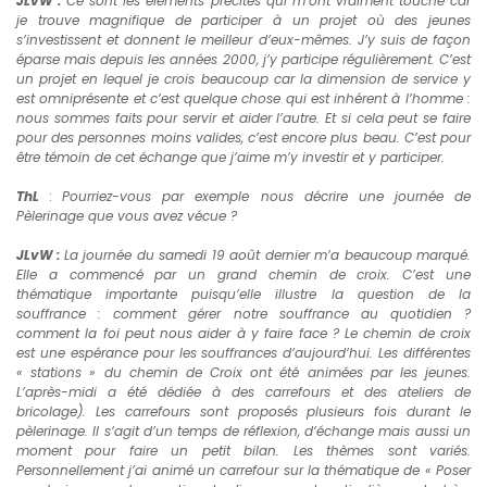
JLvW :
Ce sont les éléments précités qui m’ont vraiment touché car
je trouve magnifique de participer à un projet où des jeunes
s’investissent et donnent le meilleur d’eux-mêmes. J’y suis de façon
éparse mais depuis les années 2000, j’y participe régulièrement. C’est
un projet en lequel je crois beaucoup car la dimension de service y
est omniprésente et c’est quelque chose qui est inhérent à l’homme :
nous sommes faits pour servir et aider l’autre. Et si cela peut se faire
pour des personnes moins valides, c’est encore plus beau. C’est pour
être témoin de cet échange que j’aime m’y investir et y participer.
ThL
:
Pourriez-vous par exemple nous décrire une journée de
Pèlerinage que vous avez vécue ?
JLvW :
La journée du samedi 19 août dernier m’a beaucoup marqué.
Elle a commencé par un grand chemin de croix. C’est une
thématique importante puisqu’elle illustre la question de la
souffrance : comment gérer notre souffrance au quotidien ?
comment la foi peut nous aider à y faire face ? Le chemin de croix
est une espérance pour les souffrances d’aujourd’hui. Les différentes
« stations » du chemin de Croix ont été animées par les jeunes.
L’après-midi a été dédiée à des carrefours et des ateliers de
bricolage). Les carrefours sont proposés plusieurs fois durant le
pèlerinage. Il s’agit d’un temps de réflexion, d’échange mais aussi un
moment pour faire un petit bilan. Les thèmes sont variés.
Personnellement j’ai animé un carrefour sur la thématique de « Poser