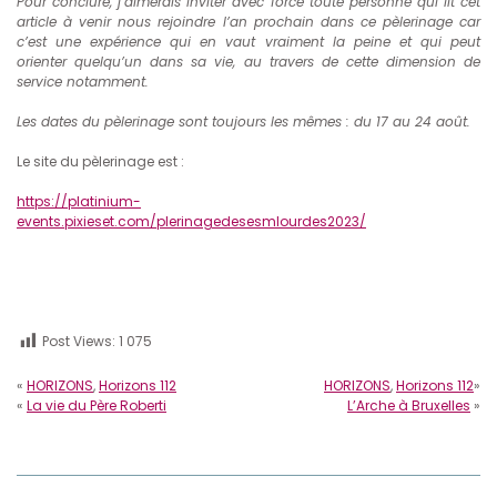
Pour conclure, j’aimerais inviter avec force toute personne qui lit cet
article à venir nous rejoindre l’an prochain dans ce pèlerinage car
c’est une expérience qui en vaut vraiment la peine et qui peut
orienter quelqu’un dans sa vie, au travers de cette dimension de
service notamment.
Les dates du pèlerinage sont toujours les mêmes : du 17 au 24 août.
Le site du pèlerinage est :
https://platinium-
events.pixieset.com/plerinagedesesmlourdes2023/
Post Views:
1 075
«
HORIZONS
,
Horizons 112
HORIZONS
,
Horizons 112
»
«
La vie du Père Roberti
L’Arche à Bruxelles
»