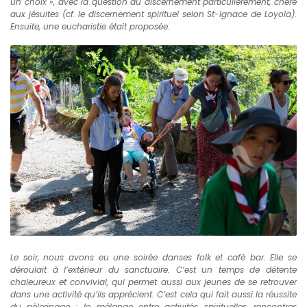
un choix », avec la question du discernement particulièrement, chère
aux jésuites (cf. le discernement spirituel selon St-Ignace de Loyola).
Ensuite, une eucharistie était proposée.
Le soir, nous avons eu une soirée danses folk et café bar. Elle se
déroulait à l’extérieur du sanctuaire. C’est un temps de détente
chaleureux et convivial, qui permet aussi aux jeunes de se retrouver
dans une activité qu’ils apprécient. C’est cela qui fait aussi la réussite
du pèlerinage : le mélange entre activités spirituelles, rencontres