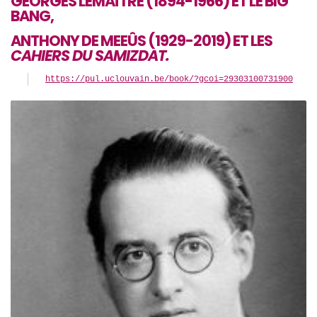
GEORGES LEMAÎTRE (1894-1966) ET LE BIG
BANG,
ANTHONY DE MEEÛS (1929-2019) ET LES
CAHIERS DU SAMIZDAT.
https://pul.uclouvain.be/book/?gcoi=29303100731900