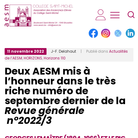
AESM...
11 novembre 2022
J-F. Delahaut
| Publié dans
Actualités
de l’AESM
,
HORIZONS
,
Horizons 110
Deux AESM mis à
l’honneur dans le très
riche numéro de
septembre dernier de la
Revue générale
n°2022/3