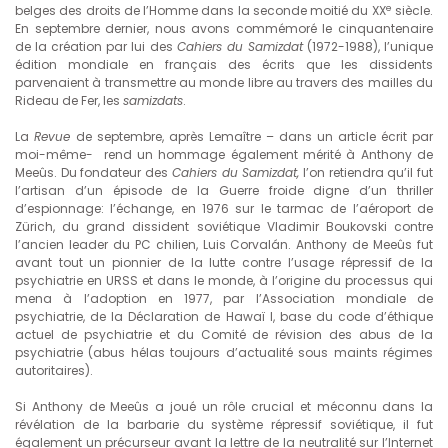
e
belges des droits de l’Homme dans la seconde moitié du XX
siècle.
En septembre dernier, nous avons commémoré le cinquantenaire
de la création par lui des
Cahiers du Samizdat
(1972-1988), l’unique
édition mondiale en français des écrits que les dissidents
parvenaient à transmettre au monde libre au travers des mailles du
Rideau de Fer, les
samizdats
.
La
Revue
de septembre, après Lemaître – dans un article écrit par
moi-même- rend un hommage également mérité à Anthony de
Meeûs. Du fondateur des
Cahiers du Samizdat,
l’on retiendra qu’il fut
l’artisan d’un épisode de la Guerre froide digne d’un thriller
d’espionnage: l’échange, en 1976 sur le tarmac de l’aéroport de
Zürich, du grand dissident soviétique Vladimir Boukovski contre
l’ancien leader du PC chilien, Luis Corvalán. Anthony de Meeûs fut
avant tout un pionnier de la lutte contre l’usage répressif de la
psychiatrie en URSS et dans le monde, à l’origine du processus qui
mena à l’adoption en 1977, par l’Association mondiale de
psychiatrie, de la Déclaration de Hawaï I, base du code d’éthique
actuel de psychiatrie et du Comité de révision des abus de la
psychiatrie (abus hélas toujours d’actualité sous maints régimes
autoritaires).
Si Anthony de Meeûs a joué un rôle crucial et méconnu dans la
révélation de la barbarie du système répressif soviétique, il fut
également un précurseur avant la lettre de la neutralité sur l’Internet