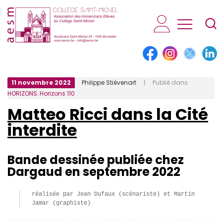
AESM...
11 novembre 2022
Philippe Stiévenart
| Publié dans
HORIZONS
,
Horizons 110
Matteo Ricci dans la Cité
interdite
Bande dessinée publiée chez
Dargaud en septembre 2022
réalisée par Jean Dufaux (scénariste) et Martin 
Jamar (graphiste)