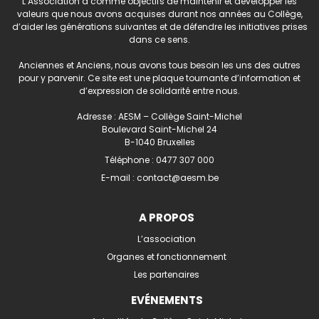
L’Association a comme objectifs de maintenir et développer les
valeurs que nous avons acquises durant nos années au Collège,
d’aider les générations suivantes et de défendre les initiatives prises
dans ce sens.
Anciennes et Anciens, nous avons tous besoin les uns des autres
pour y parvenir. Ce site est une plaque tournante d’information et
d’expression de solidarité entre nous.
Adresse : AESM – Collège Saint-Michel
Boulevard Saint-Michel 24
B-1040 Bruxelles
Téléphone :
0477 307 000
E-mail :
contact@aesm.be
A PROPOS
L’association
Organes et fonctionnement
Les partenaires
EVÉNEMENTS