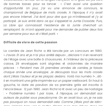
de bonnes bases pour se lancer : «
C’est aussi une question
d’opportunité. Un jour, j’ai vu une annonce de concours, le
championnat de Belgique de mots croisés. A l’époque, il n’y avait
pas encore Internet. J’ai écrit pour dire que ça m’intéressait et j’y ai
participé. Je suis entré dans ce qui s’appelait la Junte Crossiste. Puis,
La Libre qui connaissait l’existence de la Junte cherchait un
remplaçant. Ils m’ont appelé pour me demander de publier deux fois
par semaine pour eux et c’était parti. »
Difficile de vivre de cette passion
La carrière de Jean Richir a été lancée par un concours en 1980.
«
J’avais 31 ans et je n’ai plus arrêté depuis
« , déclare-t-il en revenant
de l’étage avec une boîte à chaussures. A l’intérieur de la précieuse
caisse, 29 enveloppes sont alignées et ordonnées de manière
précise :
« Pendant mes 29 premières années de carrière, je faisais
chaque année une enveloppe. Je découpais tous les mots croisés
dont j’étais l’auteur et je les plaçais dedans. Voilà ma numéro 1
« , dit-
il en montrant une grille imprimée sur un papier vieillissant. En haut à
gauche, la date de parution de sa première grille est inscrite à
l’encre bleue : 12 juin 1980. Jean Richir la lit avec un peu de nostalgie
: « Problème numéro 1 par Icare… À l’époque, on demandait aux
auteurs de publier sous pseudonyme. On en avait tous un, je ne sais
pas pourquoi on nous demandait cela. Comme j’étais prof de latin-