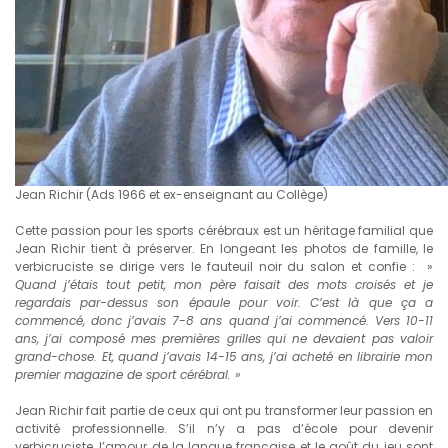
Jean Richir (Ads 1966 et ex-enseignant au Collège)
Cette passion pour les sports cérébraux est un héritage familial que
Jean Richir tient à préserver. En longeant les photos de famille, le
verbicruciste se dirige vers le fauteuil noir du salon et confie : »
Quand j’étais tout petit, mon père faisait des mots croisés et je
regardais par-dessus son épaule pour voir. C’est là que ça a
commencé, donc j’avais 7-8 ans quand j’ai commencé. Vers 10-11
ans, j’ai composé mes premières grilles qui ne devaient pas valoir
grand-chose. Et, quand j’avais 14-15 ans, j’ai acheté en librairie mon
premier magazine de sport cérébral. »
Jean Richir fait partie de ceux qui ont pu transformer leur passion en
activité professionnelle. S’il n’y a pas d’école pour devenir
verbicruciste, l’amour de la langue française et le goût du jeu sont