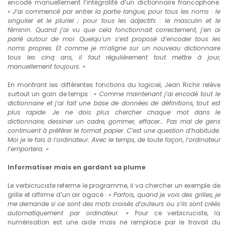
encodé manuellement l’intégralité d’un dictionnaire francophone.
«
J’ai commencé par entrer la partie langue, pour tous les noms : le
singulier et le pluriel ; pour tous les adjectifs : le masculin et le
féminin. Quand j’ai vu que cela fonctionnait correctement, j’en ai
parlé autour de moi. Quelqu’un s’est proposé d’encoder tous les
noms propres. Et comme je m’aligne sur un nouveau dictionnaire
tous les cinq ans, il faut régulièrement tout mettre à jour,
manuellement toujours. »
En montrant les différentes fonctions du logiciel, Jean Richir relève
surtout un gain de temps :
« Comme maintenant j’ai encodé tout le
dictionnaire et j’ai fait une base de données de définitions, tout est
plus rapide. Je ne dois plus chercher chaque mot dans le
dictionnaire, dessiner un cadre, gommer, effacer… Pas mal de gens
continuent à préférer le format papier. C’est une question d’habitude.
Moi je le fais à l’ordinateur. Avec le temps, de toute façon, l’ordinateur
l’emportera. »
Informatiser mais en gardant sa plume
Le verbicruciste referme le programme, il va chercher un exemple de
grille et affirme d’un air agacé :
« Parfois, quand je vois des grilles, je
me demande si ce sont des mots croisés d’auteurs ou s’ils sont créés
automatiquement par ordinateur. »
Pour ce verbicruciste, la
numérisation est une aide mais ne remplace par le travail du