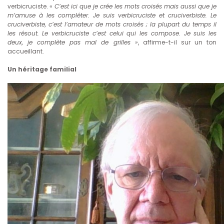
verbicruciste.
« C’est ici que je crée les mots croisés mais aussi que je
m’amuse à les compléter. Je suis verbicruciste et cruciverbiste. Le
cruciverbiste, c’est l’amateur de mots croisés ; la plupart du temps il
les résout. Le verbicruciste c’est celui qui les compose. Je suis les
deux, je complète pas mal de grilles »
, affirme-t-il sur un ton
accueillant.
Un héritage familial