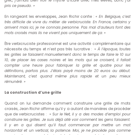
grec, j’aimais bien voir le mythe d’Icare avec mes élèves, donc j’ai
pris ce pseudo. »
En rangeant les enveloppes, Jean Richir confie :
« En Belgique, c’est
très difficile de vivre du métier de verbicruciste. En France, certains y
arrivent mais ici, je ne connais personne. Pas mal d’auteurs font des
mots croisés mais ils ne vivent pas uniquement de ça
. »
Être verbicruciste professionnel est une activité complémentaire qui
nécessite du temps et n’est pas très lucrative : »
À l’époque, toutes
les grilles se faisaient manuellement donc le temps de faire le 10 sur
10, de placer les cases noires et les mots qui se croisent, il fallait
compter une heure pour fabriquer la grille et quatre pour les
définitions, parfois plus. J’étais payé moins de 20 euros au début.
Maintenant, c’est quand même plus rapide et un peu mieux
rémunéré. »
La construction d’une grille
Quand on lui demande comment construire une grille de mots
croisés, Jean Richir affirme qu’il y a autant de manières de procéder
que de verbicrucistes : »
Sur le Net, il y a des modes d’emploi pour
construire les grilles. Je suis déjà allé voir comment les gens faisaient.
Il y en a qui disent qu’il faut commencer par mettre un mot
horizontal et un vertical, la potence. Moi, je ne procède pas comme