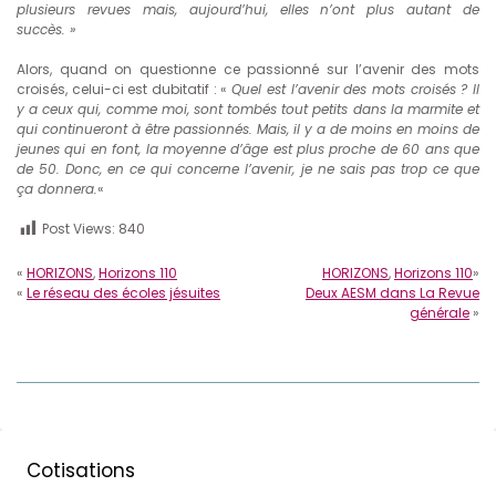
plusieurs revues mais, aujourd’hui, elles n’ont plus autant de
succès. »
Alors, quand on questionne ce passionné sur l’avenir des mots
croisés, celui-ci est dubitatif : «
Quel est l’avenir des mots croisés ? Il
y a ceux qui, comme moi, sont tombés tout petits dans la marmite et
qui continueront à être passionnés. Mais, il y a de moins en moins de
jeunes qui en font, la moyenne d’âge est plus proche de 60 ans que
de 50. Donc, en ce qui concerne l’avenir, je ne sais pas trop ce que
ça donnera.
«
Post Views:
840
«
HORIZONS
,
Horizons 110
HORIZONS
,
Horizons 110
»
«
Le réseau des écoles jésuites
Deux AESM dans La Revue
générale
»
Cotisations