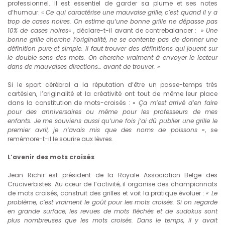
professionnel. Il est essentiel de garder sa plume et ses notes
d’humour. «
Ce qui caractérise une mauvaise grille, c’est quand il y a
trop de cases noires. On estime qu’une bonne grille ne dépasse pas
10% de cases noires
« , déclare-t-il avant de contrebalancer : »
Une
bonne grille cherche l’originalité, ne se contente pas de donner une
définition pure et simple. Il faut trouver des définitions qui jouent sur
le double sens des mots. On cherche vraiment à envoyer le lecteur
dans de mauvaises directions… avant de trouver. »
Si le sport cérébral a la réputation d’être un passe-temps très
cartésien, l’originalité et la créativité ont tout de même leur place
dans la constitution de mots-croisés :
« Ça m’est arrivé d’en faire
pour des anniversaires ou même pour les professeurs de mes
enfants. Je me souviens aussi qu’une fois j’ai dû publier une grille le
premier avril, je n’avais mis que des noms de poissons »
, se
remémore-t-il le sourire aux lèvres.
L’avenir des mots croisés
Jean Richir est président de la Royale Association Belge des
Cruciverbistes. Au cœur de l’activité, il organise des championnats
de mots croisés, construit des grilles et voit la pratique évoluer :
« Le
problème, c’est vraiment le goût pour les mots croisés. Si on regarde
en grande surface, les revues de mots fléchés et de sudokus sont
plus nombreuses que les mots croisés. Dans le temps, il y avait