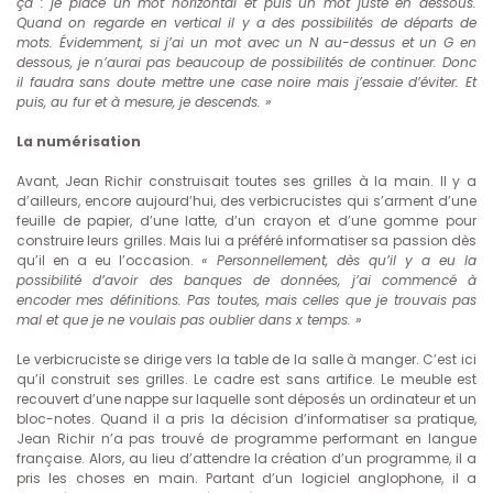
ça : je place un mot horizontal et puis un mot juste en dessous.
Quand on regarde en vertical il y a des possibilités de départs de
mots. Évidemment, si j’ai un mot avec un N au-dessus et un G en
dessous, je n’aurai pas beaucoup de possibilités de continuer. Donc
il faudra sans doute mettre une case noire mais j’essaie d’éviter. Et
puis, au fur et à mesure, je descends. »
La numérisation
Avant, Jean Richir construisait toutes ses grilles à la main. Il y a
d’ailleurs, encore aujourd’hui, des verbicrucistes qui s’arment d’une
feuille de papier, d’une latte, d’un crayon et d’une gomme pour
construire leurs grilles. Mais lui a préféré informatiser sa passion dès
qu’il en a eu l’occasion.
« Personnellement, dès qu’il y a eu la
possibilité d’avoir des banques de données, j’ai commencé à
encoder mes définitions. Pas toutes, mais celles que je trouvais pas
mal et que je ne voulais pas oublier dans x temps. »
Le verbicruciste se dirige vers la table de la salle à manger. C’est ici
qu’il construit ses grilles. Le cadre est sans artifice. Le meuble est
recouvert d’une nappe sur laquelle sont déposés un ordinateur et un
bloc-notes. Quand il a pris la décision d’informatiser sa pratique,
Jean Richir n’a pas trouvé de programme performant en langue
française. Alors, au lieu d’attendre la création d’un programme, il a
pris les choses en main. Partant d’un logiciel anglophone, il a