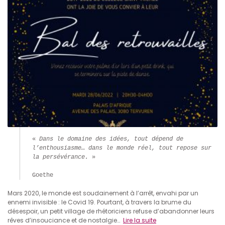
« 
Dans le domaine des idées, tout dépend de 
l’enthousiasme… 
dans le monde réel, tout repose sur 
la persévérance.
 »

Goethe
Mars 2020, le monde est soudainement à l’arrêt, envahi par un
ennemi invisible : le Covid 19. Pourtant, à travers la brume du
désespoir, un petit village de rhétoriciens refuse d’abandonner leurs
rêves d’insouciance et de nostalgie…
Lire la suite