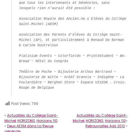
que tous les intervenants et bénévoles, sans 
lesquels rien n'aurait été possible :
Association Royale des Ancien.ne.s Elèves du Collège 
Saint-Michel (AESM)
Association des Parents d’élèves du Collège Saint-
Michel (AP), 
et particulièrement à Renaud De Borman 
& Carine Doutreloux

Platinium Events ~ Colorfields ~ Print4Student ~ Be-
Bread ~ Hôtel Du Congrès
Théâtre de Poche ~ Bijouterie Arthus Bertrand ~ 
Bijouterie De Witte ~ GrEAT Granola ~ Indigène ~ La 
Foulardière ~ Berghen Store ~ Espace VISION - Croix-
Rouge de Belgique
Post Views:
799
«
Actualités du Collège Saint-
Actualités du Collège Saint-
Michel
,
HORIZONS
,
Horizons 110
Michel
,
HORIZONS
,
Horizons 110
»
«
Deux AESM dans La Revue
Retrouvailles Ads 2012
»
générale