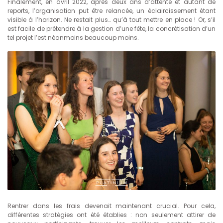
Finalement, en avril 2022, après deux ans d’attente et autant de
reports, l’organisation put être relancée, un éclaircissement étant
visible à l’horizon. Ne restait plus… qu’à tout mettre en place ! Or, s’il
est facile de prétendre à la gestion d’une fête, la concrétisation d’un
tel projet l’est néanmoins beaucoup moins.
Rentrer dans les frais devenait maintenant crucial. Pour cela,
différentes stratégies ont été établies : non seulement attirer de