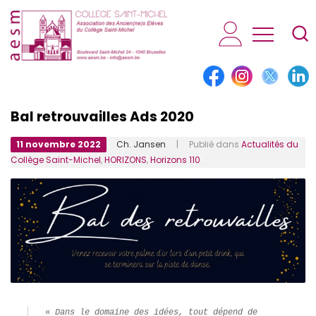
AESM...
Bal retrouvailles Ads 2020
11 novembre 2022
Ch. Jansen
| Publié dans
Actualités du
Collège Saint-Michel
,
HORIZONS
,
Horizons 110
« 
Dans le domaine des idées, tout dépend de 