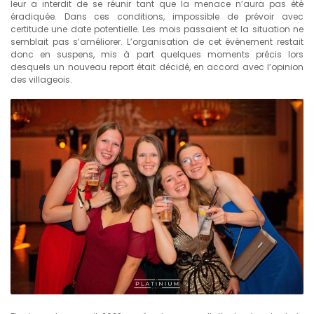
leur a interdit de se réunir tant que la menace n’aura pas été
éradiquée. Dans ces conditions, impossible de prévoir avec
certitude une date potentielle. Les mois passaient et la situation ne
semblait pas s’améliorer. L’organisation de cet évènement restait
donc en suspens, mis à part quelques moments précis lors
desquels un nouveau report était décidé, en accord avec l’opinion
des villageois.