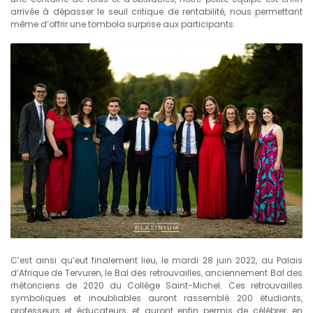
arrivée à dépasser le seuil critique de rentabilité, nous permettant
même d’offrir une tombola surprise aux participants.
C’est ainsi qu’eut finalement lieu, le mardi 28 juin 2022, au Palais
d’Afrique de Tervuren, le Bal des retrouvailles, anciennement Bal des
rhétoriciens de 2020 du Collège Saint-Michel. Ces retrouvailles
symboliques et inoubliables auront rassemblé 200 étudiants,
professeurs et éducateurs, et auront enfin permis de célébrer, en