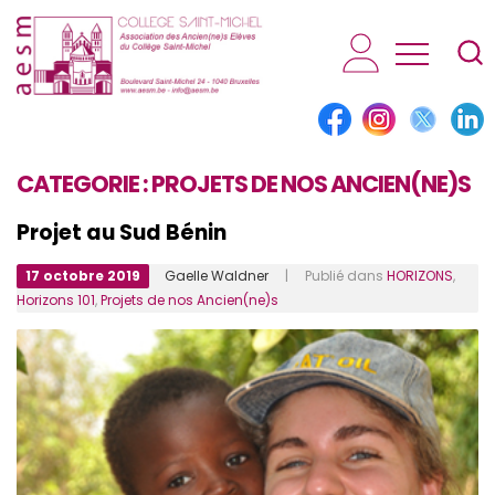
AESM...
CATEGORIE :
PROJETS DE NOS ANCIEN(NE)S
Projet au Sud Bénin
17 octobre 2019
Gaelle Waldner
| Publié dans
HORIZONS
,
Horizons 101
,
Projets de nos Ancien(ne)s