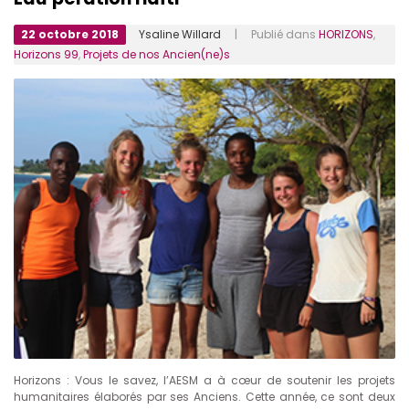
22 octobre 2018
Ysaline Willard
| Publié dans
HORIZONS
,
Horizons 99
,
Projets de nos Ancien(ne)s
Horizons : Vous le savez, l’AESM a à cœur de soutenir les projets
humanitaires élaborés par ses Anciens. Cette année, ce sont deux