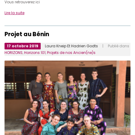
Vous retrouverez ici
Lire la suite
Projet au Bénin
17 octobre 2019
Laura Kneip Et Hadrien Godts
| Publié dans
HORIZONS
,
Horizons 101
,
Projets de nos Ancien(ne)s