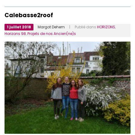
Calebasse2roof
1 juillet 2018
Margot Dehem
| Publié dans
HORIZONS
,
Horizons 98
,
Projets de nos Ancien(ne)s