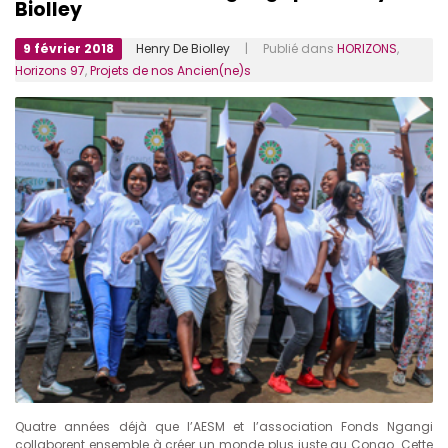
Biolley
9 février 2018
Henry De Biolley
| Publié dans
HORIZONS
,
Horizons 97
,
Projets de nos Ancien(ne)s
Quatre années déjà que l’AESM et l’association Fonds Ngangi
collaborent ensemble à créer un monde plus juste au Congo. Cette