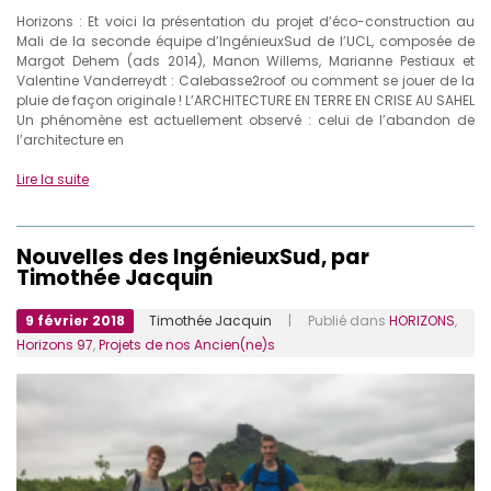
Horizons : Et voici la présentation du projet d’éco-construction au
Mali de la seconde équipe d’IngénieuxSud de l’UCL, composée de
Margot Dehem (ads 2014), Manon Willems, Marianne Pestiaux et
Valentine Vanderreydt : Calebasse2roof ou comment se jouer de la
pluie de façon originale ! L’ARCHITECTURE EN TERRE EN CRISE AU SAHEL
Un phénomène est actuellement observé : celui de l’abandon de
l’architecture en
Lire la suite
Nouvelles des IngénieuxSud, par
Timothée Jacquin
9 février 2018
Timothée Jacquin
| Publié dans
HORIZONS
,
Horizons 97
,
Projets de nos Ancien(ne)s