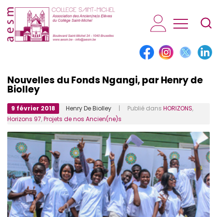
AESM...
Nouvelles du Fonds Ngangi, par Henry de
Biolley
9 février 2018
Henry De Biolley
| Publié dans
HORIZONS
,
Horizons 97
,
Projets de nos Ancien(ne)s