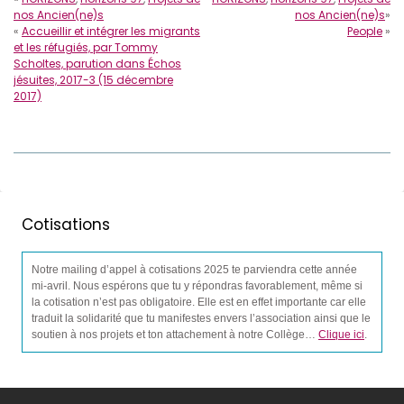
nos Ancien(ne)s
nos Ancien(ne)s
»
«
Accueillir et intégrer les migrants
People
»
et les réfugiés, par Tommy
Scholtes, parution dans Échos
jésuites, 2017-3 (15 décembre
2017)
Cotisations
Notre mailing d’appel à cotisations 2025 te parviendra cette année
mi-avril. Nous espérons que tu y répondras favorablement, même si
la cotisation n’est pas obligatoire. Elle est en effet importante car elle
traduit la solidarité que tu manifestes envers l’association ainsi que le
soutien à nos projets et ton attachement à notre Collège…
Clique ici
.