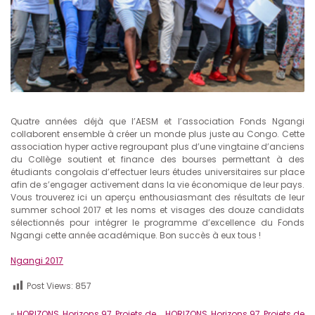
Quatre années déjà que l’AESM et l’association Fonds Ngangi
collaborent ensemble à créer un monde plus juste au Congo. Cette
association hyper active regroupant plus d’une vingtaine d’anciens
du Collège soutient et finance des bourses permettant à des
étudiants congolais d’effectuer leurs études universitaires sur place
afin de s’engager activement dans la vie économique de leur pays.
Vous trouverez ici un aperçu enthousiasmant des résultats de leur
summer school 2017 et les noms et visages des douze candidats
sélectionnés pour intégrer le programme d’excellence du Fonds
Ngangi cette année académique. Bon succès à eux tous !
Ngangi 2017
Post Views:
857
«
HORIZONS
,
Horizons 97
,
Projets de
HORIZONS
,
Horizons 97
,
Projets de