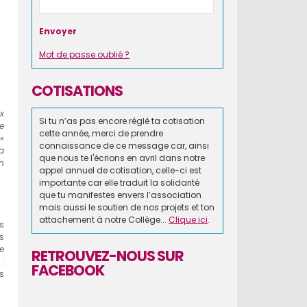
Mot de passe oublié ?
COTISATIONS
x
Si tu n’as pas encore réglé ta cotisation
e
cette année, merci de prendre
»
connaissance de ce message car, ainsi
la
que nous te l'écrions en avril dans notre
in
appel annuel de cotisation, celle-ci est
importante car elle traduit la solidarité
que tu manifestes envers l’association
mais aussi le soutien de nos projets et ton
attachement à notre Collège...
Clique ici
.
s
s
e
RETROUVEZ-NOUS SUR
 :
FACEBOOK
s