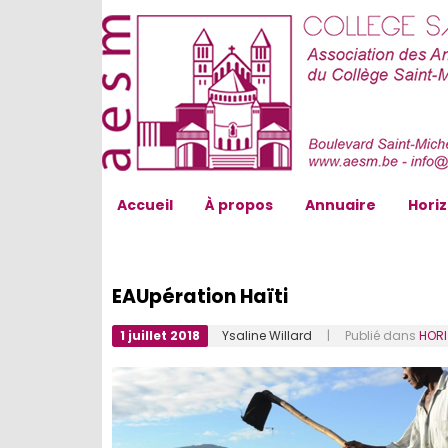
AESM...
Accueil
À propos
Annuaire
Hori
EAUpération Haïti
1 juillet 2018
Ysaline Willard
| Publié dans
HOR