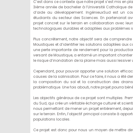
C’est dans ce contexte que notre projet s’est mis en p
3ième année de bachelier à l’Université Catholique de
d’aide au développement. IngénieuxSud est un cour
étudiants du secteur des Sciences. En partenariat av
projet concret sur le terrain en collaboration avec le
technologiques durables et adaptées aux problèmes ide
Plus concrètement, notre objectif sera de comprendre
Moustiques et d’identifier les solutions adaptées aux c
une perte importante de rendement pour la production
versant de Moustique, a entamé un important chantier d
le risque d’inondation de la plaine mais aussi lessiver u
Cependant, pour pouvoir apporter une solution efficac
causes de la salinisation. Pour ce faire, il nous a été d
la composition du sol et la construction des drains
problématique. Une fois abouti, notre projet pourra béné
Les objectifs généraux de ce projet sont multiples. Pre
du Sud, qui crée un véritable échange culturel et scient
nous permettant de mener un projet entièrement, depuis
sur le terrain. Enfin, l’objectif principal consiste à ap
populations locales.
Ce projet est donc pour nous un moyen de mettre di