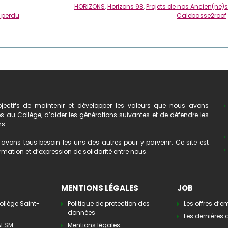
HORIZONS
,
Horizons 98
,
Projets de nos Ancien(ne)s
t perdu
Calebasse2roof
ectifs de maintenir et développer les valeurs que nous avons
au Collège, d’aider les générations suivantes et de défendre les
ns.
avons tous besoin les uns des autres pour y parvenir. Ce site est
mation et d’expression de solidarité entre nous.
MENTIONS LÉGALES
JOB
ollège Saint-
Politique de protection des
Les offres d’e
données
Les dernières o
’AESM
Mentions légales