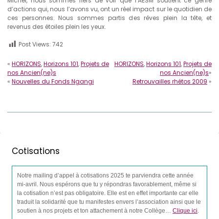
Michel, nous sommes fiers de voir que l’AESM soutient ce genre
d’actions qui, nous l’avons vu, ont un réel impact sur le quotidien de
ces personnes. Nous sommes partis des rêves plein la tête, et
revenus des étoiles plein les yeux.
Post Views:
742
«
HORIZONS
,
Horizons 101
,
Projets de
HORIZONS
,
Horizons 101
,
Projets de
nos Ancien(ne)s
nos Ancien(ne)s
»
«
Nouvelles du Fonds Ngangi
Retrouvailles rhétos 2009
»
Cotisations
Notre mailing d’appel à cotisations 2025 te parviendra cette année
mi-avril. Nous espérons que tu y répondras favorablement, même si
la cotisation n’est pas obligatoire. Elle est en effet importante car elle
traduit la solidarité que tu manifestes envers l’association ainsi que le
soutien à nos projets et ton attachement à notre Collège…
Clique ici
.