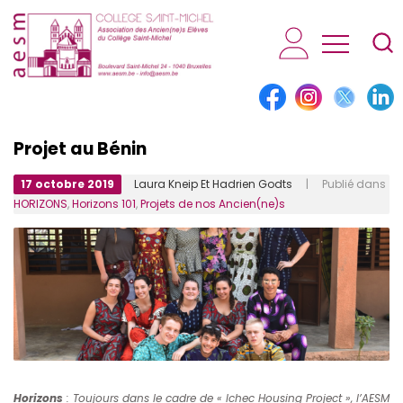
AESM...
Projet au Bénin
17 octobre 2019
Laura Kneip Et Hadrien Godts
| Publié dans
HORIZONS
,
Horizons 101
,
Projets de nos Ancien(ne)s
Horizons
: Toujours dans le cadre de « Ichec Housing Project », l’AESM