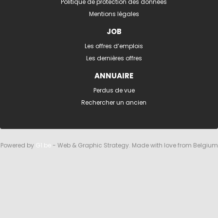
Politique de protection des données
Mentions légales
JOB
Les offres d’emplois
Les dernières offres
ANNUAIRE
Perdus de vue
Rechercher un ancien
Powered by
G1.be
- Web & Graphic Strategy. Made with love from Belgium