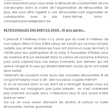
votre disposition pour vous aider à retrouver les coordonnées de vos
condisciples dans le cadre de l’organisation de retrouvailles. De
plus, elle vous offre l’apéritif si ces retrouvailles sont organisées en
collaboration avec le site Saint-Michel. Infos :
christophe.poncelet@aesm.be
RETROUVAILLES DES RHETOS 2009 : 10 ans après…
Il pleuvait à l’extérieur mais il n’y avait que du soleil à l’intérieur de
nos coeurs. Merci à tous d’être venus, les 3 profs qui ne nous ont pas
oubliés, aux amies de Marie qui nous ont donné un coup de main, à
l’AESM pour leur participation et la salle, à Poussières d’Etoiles pour
les rouleaux et le jus de poulet dans la caisse de Lauranne, à Raissa
pour avoir capturé tous ces beaux moments, aux derniers qui ont
aidé à ranger et à ceux qui étaient tellement saoûls qu’ils ont oublié
leurs vestes.
Tellement de souvenirs mais aussi des nouvelles découvertes et de
ce que le Fairplay nous a dit… des nouveaux couples même?!
Si on se recroise dans la rue, don’t be a stranger! Ajoutez-vous sur
Facebook, sur instagram, pas juste Linkedin… on n’est clairement
pas vraiment occupés donc n’attendons plus 10 ans avant d’aller
boire un verre !
Sur ce, on vous laisse découvrir les photos et surtout la vidéo
émouvante… larmes guaranties.