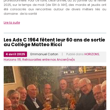
professionnelle. Pour ce faire, cette année, du 30 janvier au 18 février
2025, sur le temps de midi (de 13H à 14H), des mardis et jeudis ont
été consacrés aux rencontres autour de divers métiers liés au
domaine : de la santé
Lire la suite
Les Ads C 1964 fêtent leur 60 ans de sortie
au Collège Matteo Ricci
4 avril 2025
Emmanuel Carton
| Publié dans
HORIZONS
,
Horizons 115
,
Retrouvailles entre nos Ancien(ne)s