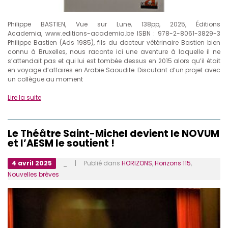
Philippe BASTIEN, Vue sur Lune, 138pp, 2025, Éditions
Academia, www.editions-academia.be ISBN : 978-2-8061-3829-3
Philippe Bastien (Ads 1985), fils du docteur vétérinaire Bastien bien
connu à Bruxelles, nous raconte ici une aventure à laquelle il ne
s’attendait pas et qui lui est tombée dessus en 2015 alors qu’il était
en voyage d’affaires en Arabie Saoudite. Discutant d’un projet avec
un collègue au moment
Lire la suite
Le Théâtre Saint-Michel devient le NOVUM
et l’AESM le soutient !
4 avril 2025
_
| Publié dans
HORIZONS
,
Horizons 115
,
Nouvelles brèves