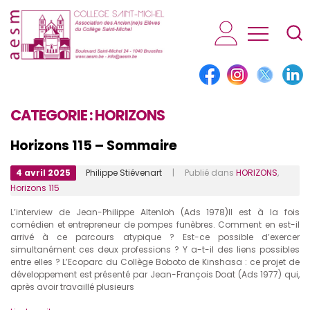
AESM...
CATEGORIE :
HORIZONS
Horizons 115 – Sommaire
4 avril 2025
Philippe Stiévenart
| Publié dans
HORIZONS
,
Horizons 115
L’interview de Jean-Philippe Altenloh (Ads 1978)Il est à la fois
comédien et entrepreneur de pompes funèbres. Comment en est-il
arrivé à ce parcours atypique ? Est-ce possible d’exercer
simultanément ces deux professions ? Y a-t-il des liens possibles
entre elles ? L’Ecoparc du Collège Boboto de Kinshasa : ce projet de
développement est présenté par Jean-François Doat (Ads 1977) qui,
après avoir travaillé plusieurs