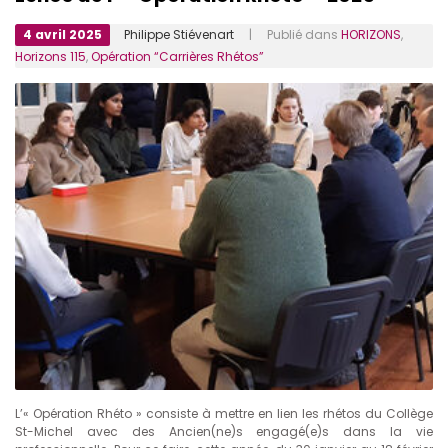
4 avril 2025
Philippe Stiévenart
| Publié dans
HORIZONS
,
Horizons 115
,
Opération “Carrières Rhétos”
L’« Opération Rhéto » consiste à mettre en lien les rhétos du Collège
St-Michel avec des Ancien(ne)s engagé(e)s dans la vie