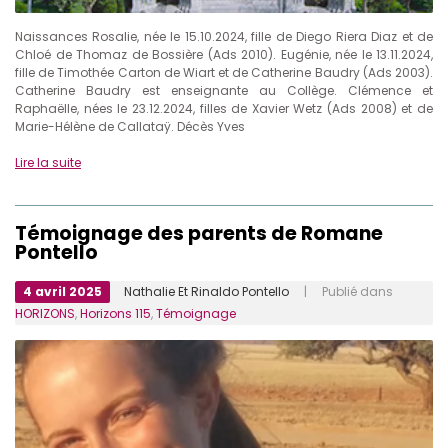
Naissances Rosalie, née le 15.10.2024, fille de Diego Riera Diaz et de
Chloé de Thomaz de Bossière (Ads 2010). Eugénie, née le 13.11.2024,
fille de Timothée Carton de Wiart et de Catherine Baudry (Ads 2003).
Catherine Baudry est enseignante au Collège. Clémence et
Raphaëlle, nées le 23.12.2024, filles de Xavier Wetz (Ads 2008) et de
Marie-Hélène de Callataÿ. Décès Yves
Lire la suite
Témoignage des parents de Romane
Pontello
4 avril 2025
Nathalie Et Rinaldo Pontello
| Publié dans
HORIZONS
,
Horizons 115
,
Témoignage