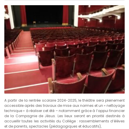
A partir de la rentrée scolaire 2024-2025, le théâtre sera pleinement
accessible après des travaux de mise aux normes et un « nettoyage
technique » à réaliser cet été – notamment grâce à l’appui financier
de la Compagnie de Jésus. Les lieux seront en priorité destinés à
accueillir toutes les activités du Collège : rassemblements d’élèves
et de parents, spectacles (pédagogiques et éducatifs),