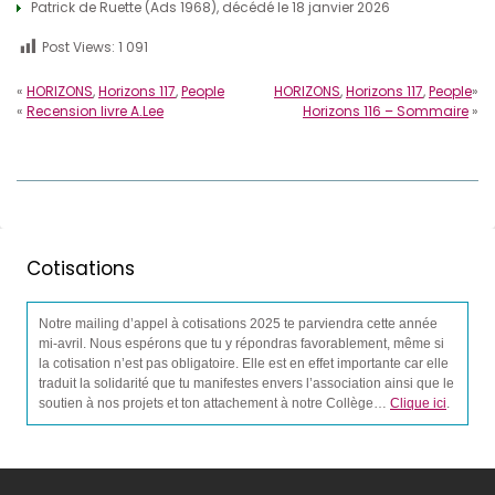
Patrick de Ruette (Ads 1968), décédé le 18 janvier 2026
Post Views:
1 091
«
HORIZONS
,
Horizons 117
,
People
HORIZONS
,
Horizons 117
,
People
»
«
Recension livre A.Lee
Horizons 116 – Sommaire
»
Cotisations
Notre mailing d’appel à cotisations 2025 te parviendra cette année
mi-avril. Nous espérons que tu y répondras favorablement, même si
la cotisation n’est pas obligatoire. Elle est en effet importante car elle
traduit la solidarité que tu manifestes envers l’association ainsi que le
soutien à nos projets et ton attachement à notre Collège…
Clique ici
.