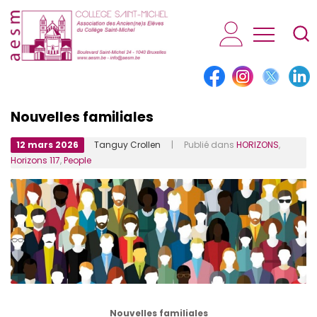
AESM...
Nouvelles familiales
12 mars 2026
Tanguy Crollen
| Publié dans
HORIZONS
,
Horizons 117
,
People
Nouvelles familiales