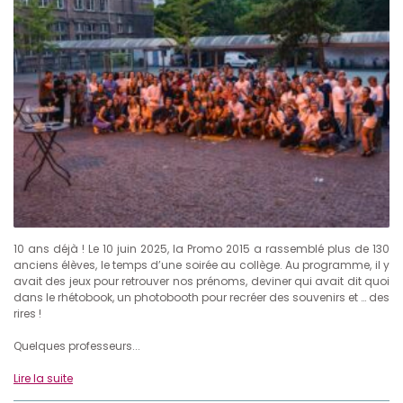
10 ans déjà ! Le 10 juin 2025, la Promo 2015 a rassemblé plus de 130
anciens élèves, le temps d’une soirée au collège. Au programme, il y
avait des jeux pour retrouver nos prénoms, deviner qui avait dit quoi
dans le rhétobook, un photobooth pour recréer des souvenirs et … des
rires !
Quelques professeurs...
Lire la suite