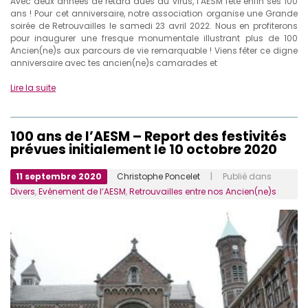
Avec deux années de retard dues au virus, l’AESM fête enfin ses 100
ans ! Pour cet anniversaire, notre association organise une Grande
soirée de Retrouvailles le samedi 23 avril 2022. Nous en profiterons
pour inaugurer une fresque monumentale illustrant plus de 100
Ancien(ne)s aux parcours de vie remarquable ! Viens fêter ce digne
anniversaire avec tes ancien(ne)s camarades et
Lire la suite
100 ans de l’AESM – Report des festivités
prévues initialement le 10 octobre 2020
11 septembre 2020
Christophe Poncelet
| Publié dans
Divers
,
Evénement de l’AESM
,
Retrouvailles entre nos Ancien(ne)s