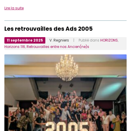
Lire la suite
Les retrouvailles des Ads 2005
11 septembre 2025
V. Regniers
| Publié dans
HORIZONS
,
Horizons 116
,
Retrouvailles entre nos Ancien(ne)s