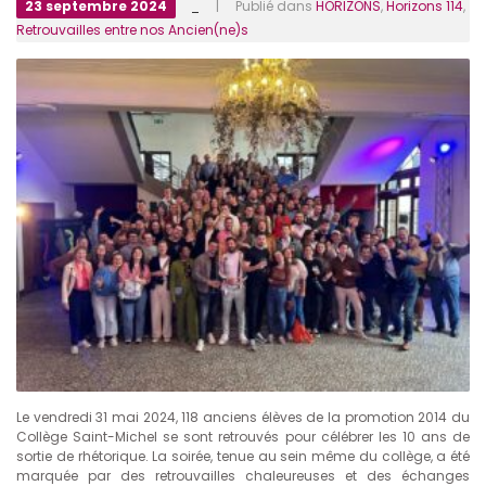
23 septembre 2024
_
| Publié dans
HORIZONS
,
Horizons 114
,
Retrouvailles entre nos Ancien(ne)s
Le vendredi 31 mai 2024, 118 anciens élèves de la promotion 2014 du
Collège Saint-Michel se sont retrouvés pour célébrer les 10 ans de
sortie de rhétorique. La soirée, tenue au sein même du collège, a été
marquée par des retrouvailles chaleureuses et des échanges