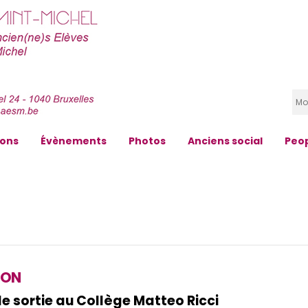
zons
Évènements
Photos
Anciens social
Peo
TON
de sortie au Collège Matteo Ricci