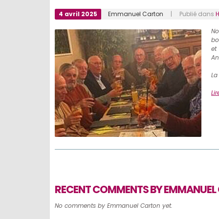
4 avril 2025
Emmanuel Carton
| Publié dans
No
bo
et
An
La
Lir
RECENT COMMENTS BY EMMANUEL
No comments by Emmanuel Carton yet.