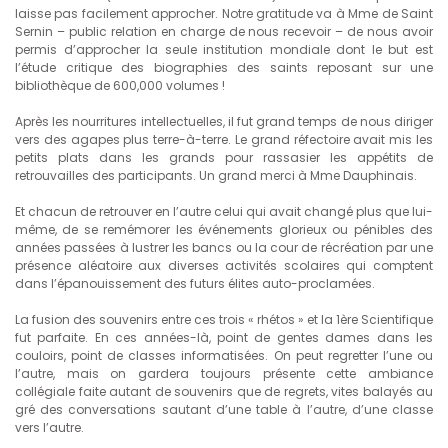
laisse pas facilement approcher. Notre gratitude va à Mme de Saint
Sernin – public relation en charge de nous recevoir – de nous avoir
permis d’approcher la seule institution mondiale dont le but est
l’étude critique des biographies des saints reposant sur une
bibliothèque de 600,000 volumes !
Après les nourritures intellectuelles, il fut grand temps de nous diriger
vers des agapes plus terre-à-terre. Le grand réfectoire avait mis les
petits plats dans les grands pour rassasier les appétits de
retrouvailles des participants. Un grand merci à Mme Dauphinais.
Et chacun de retrouver en l’autre celui qui avait changé plus que lui-
même, de se remémorer les événements glorieux ou pénibles des
années passées à lustrer les bancs ou la cour de récréation par une
présence aléatoire aux diverses activités scolaires qui comptent
dans l’épanouissement des futurs élites auto-proclamées.
La fusion des souvenirs entre ces trois « rhétos » et la 1ère Scientifique
fut parfaite. En ces années-là, point de gentes dames dans les
couloirs, point de classes informatisées. On peut regretter l’une ou
l’autre, mais on gardera toujours présente cette ambiance
collégiale faite autant de souvenirs que de regrets, vites balayés au
gré des conversations sautant d’une table à l’autre, d’une classe
vers l’autre.