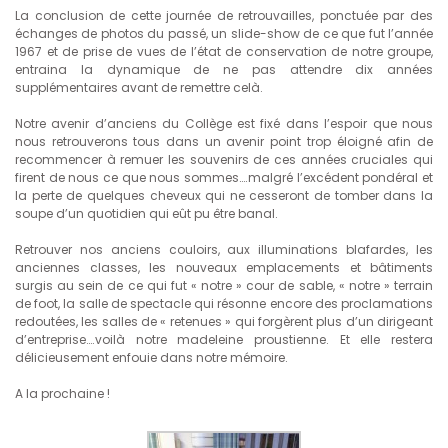
La conclusion de cette journée de retrouvailles, ponctuée par des
échanges de photos du passé, un slide-show de ce que fut l’année
1967 et de prise de vues de l’état de conservation de notre groupe,
entraina la dynamique de ne pas attendre dix années
supplémentaires avant de remettre celà.
Notre avenir d’anciens du Collège est fixé dans l’espoir que nous
nous retrouverons tous dans un avenir point trop éloigné afin de
recommencer à remuer les souvenirs de ces années cruciales qui
firent de nous ce que nous sommes….malgré l’excédent pondéral et
la perte de quelques cheveux qui ne cesseront de tomber dans la
soupe d’un quotidien qui eût pu être banal.
Retrouver nos anciens couloirs, aux illuminations blafardes, les
anciennes classes, les nouveaux emplacements et bâtiments
surgis au sein de ce qui fut « notre » cour de sable, « notre » terrain
de foot, la salle de spectacle qui résonne encore des proclamations
redoutées, les salles de « retenues » qui forgèrent plus d’un dirigeant
d’entreprise….voilà notre madeleine proustienne. Et elle restera
délicieusement enfouie dans notre mémoire.
A la prochaine !