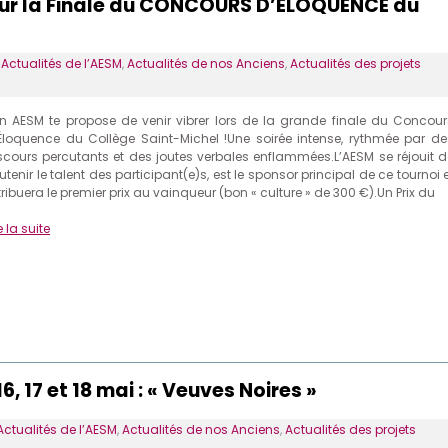
our la Finale du CONCOURS D’ÉLOQUENCE du
s
Actualités de l’AESM
,
Actualités de nos Anciens
,
Actualités des projets
n AESM te propose de venir vibrer lors de la grande finale du Concour
Éloquence du Collège Saint-Michel !Une soirée intense, rythmée par de
scours percutants et des joutes verbales enflammées.L’AESM se réjouit d
utenir le talent des participant(e)s, est le sponsor principal de ce tournoi 
tribuera le premier prix au vainqueur (bon « culture » de 300 €).Un Prix du
e la suite
 17 et 18 mai : « Veuves Noires »
Actualités de l’AESM
,
Actualités de nos Anciens
,
Actualités des projets