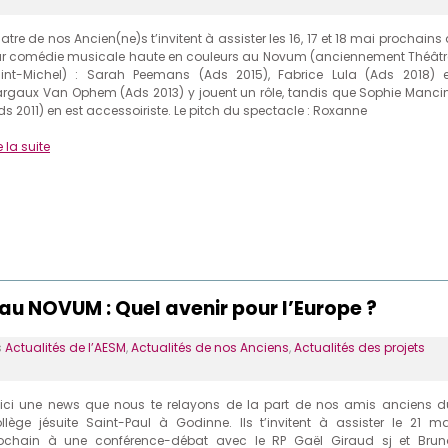
atre de nos Ancien(ne)s t’invitent à assister les 16, 17 et 18 mai prochains
ur comédie musicale haute en couleurs au Novum (anciennement Théâtr
int-Michel) : Sarah Peemans (Ads 2015), Fabrice Lula (Ads 2018) e
rgaux Van Ophem (Ads 2013) y jouent un rôle, tandis que Sophie Mancin
ds 2011) en est accessoiriste. Le pitch du spectacle : Roxanne
e la suite
au NOVUM : Quel avenir pour l’Europe ?
s
Actualités de l’AESM
,
Actualités de nos Anciens
,
Actualités des projets
ici une news que nous te relayons de la part de nos amis anciens d
llège jésuite Saint-Paul à Godinne. Ils t’invitent à assister le 21 ma
ochain à une conférence-débat avec le RP Gaël Giraud sj et Brun