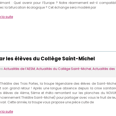
lmant : Quel avenir pour l’Europe ? Notre réarmement est-il compatibl
ec la bifurcation écologique ? Cet échange sera modéré par
e la suite
ar les élèves du Collège Saint-Michel
ns
Actualités de l’AESM
,
Actualités du Collège Saint-Michel
,
Actualités des
 Théâtre des Trois Portes, la troupe légendaire des élèves de Saint-Michel
it son grand retour ! Après une longue absence depuis la crise sanitaire
s élèves de 4ème, 5ème et rhéto remontent sur les planches du NOVU
nciennement Théâtre Saint-Michel) pour partager avec vous le fruit de leu
avail. Cette année, la troupe vous propose une pièce culte de
e la suite