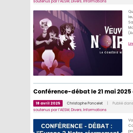
soutenus par l’AESM
,
Divers
,
Informations
Qu
le
Sa
Ma
(A
Lir
Conférence-débat le 21 mai 2025 
18 avril 2025
Christophe Poncelet
| Publié dan
soutenus par l’AESM
,
Divers
,
Informations
Vo
Co
pr