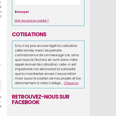
0.
4
a
la
Mot de passe oublié ?
COTISATIONS
Si tu n’as pas encore réglé ta cotisation
cette année, merci de prendre
connaissance de ce message car, ainsi
que nous te l'écrions en avril dans notre
appel annuel de cotisation, celle-ci est
importante car elle traduit la solidarité
que tu manifestes envers l’association
mais aussi le soutien de nos projets et ton
attachement à notre Collège...
Clique ici
.
RETROUVEZ-NOUS SUR
r
FACEBOOK
–
et