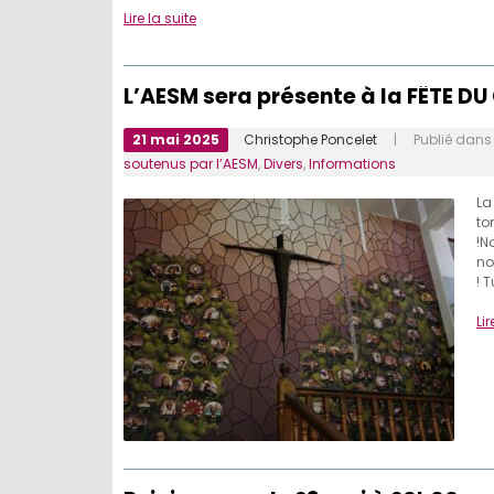
Lire la suite
L’AESM sera présente à la FÊTE DU
21 mai 2025
Christophe Poncelet
| Publié dan
soutenus par l’AESM
,
Divers
,
Informations
La
to
!N
no
! 
Lir