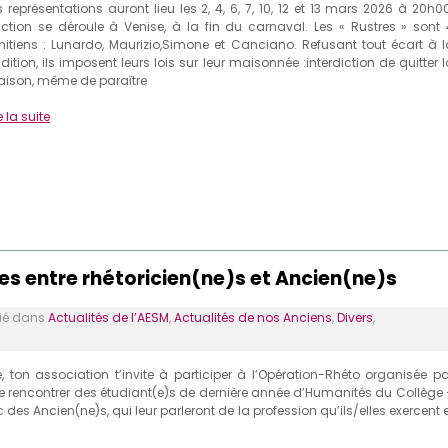
s représentations auront lieu les 2, 4, 6, 7, 10, 12 et 13 mars 2026 à 20h0
action se déroule à Venise, à la fin du carnaval. Les « Rustres » sont 
nitiens : Lunardo, Maurizio,Simone et Canciano. Refusant tout écart à l
adition, ils imposent leurs lois sur leur maisonnée :interdiction de quitter 
ison, même de paraître
e la suite
s entre rhétoricien(ne)s et Ancien(ne)s
é dans
Actualités de l’AESM
,
Actualités de nos Anciens
,
Divers
,
n association t’invite à participer à l’Opération-Rhéto organisée pa
e se rencontrer des étudiant(e)s de dernière année d’Humanités du Collège 
 des Ancien(ne)s, qui leur parleront de la profession qu’ils/elles exercent 