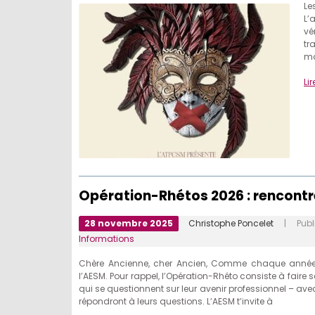
Le
L’
vé
tr
ma
Lir
Opération-Rhétos 2026 : rencontre
28 novembre 2025
Christophe Poncelet
| Publi
Informations
Chère Ancienne, cher Ancien, Comme chaque année, to
l’AESM. Pour rappel, l’Opération-Rhéto consiste à fair
qui se questionnent sur leur avenir professionnel – avec
répondront à leurs questions. L’AESM t’invite à