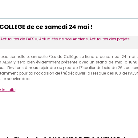
 COLLÈGE de ce samedi 24 mai !
s
Actualités de l’AESM
,
Actualités de nos Anciens
,
Actualités des projets
 traditionnelle et annuelle Fête du Collège se tiendra ce samedi 24 mai e
n AESM y sera bien évidemment présente avec un stand de midi à 18h0
ous t’invitons à nous rejoindre au pied de l’Escalier de bois du 26 ; ce se
tamment pour toi l’occasion de (re)découvrir la Fresque des 100 de l’AES
Tu te souviendras
e la suite