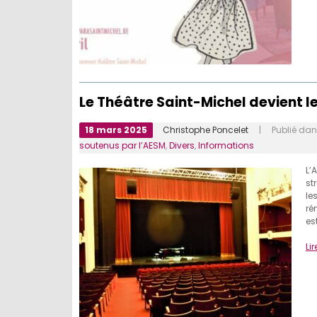
Le Théâtre Saint-Michel devient le
18 mars 2025
Christophe Poncelet
| Publié da
soutenus par l’AESM
,
Divers
,
Informations
L’
st
le
ré
es
Lir