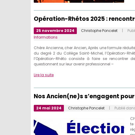
Opération-Rhétos 2025 : rencontr
25 novembre 2024
Christophe Poncelet
| Publi
Informations
Chère Ancienne, cher Ancien, Après une formule réduit
du degré 2 du Collège Saint-Michel, l’Opération-Rhé
l’Opération-Rhéto consiste à faire se rencontrer
questionnent sur leur avenir professionnel –
Lire la suite
Nos Ancien(ne)s s’engagent pour 
24 mai 2024
Christophe Poncelet
| Publié dan
Ch
te
ré
pr