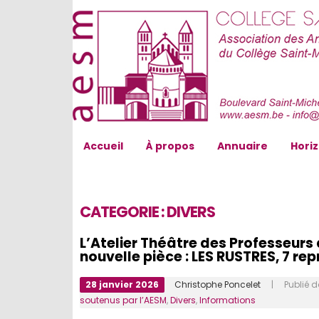
AESM...
Accueil
À propos
Annuaire
Hori
CATEGORIE :
DIVERS
L’Atelier Théâtre des Professeurs 
nouvelle pièce : LES RUSTRES, 7 r
28 janvier 2026
Christophe Poncelet
| Publié 
soutenus par l’AESM
,
Divers
,
Informations