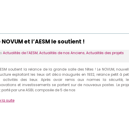
 NOVUM et l’AESM le soutient !
ns
Actualités de l’AESM
,
Actualités de nos Anciens
,
Actualités des projets
AESM soutient la relance de la grande salle des fêtes ! Le NOVUM, nouvell
ructure exploitant les lieux art déco inaugurés en 1932, relance petit à pet
s activités des lieux. Après avoir remis aux normes la sécurité, le
novations et investissements se portent sur de nouveaux postes. Le proje
t porté par une ASBL composée de 5 de nos
e la suite