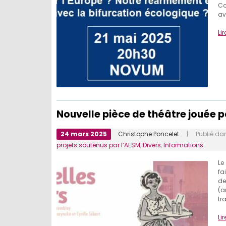
Co
av
Lir
Nouvelle pièce de théâtre jouée p
24 mars 2025
Christophe Poncelet
| Publié da
projets soutenus par l’AESM
,
Divers
,
Informations
Le
fa
de
(a
tr
Lir