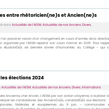
es entre rhétoricien(ne)s et Ancien(ne)s
é dans
Actualités de l’AESM
,
Actualités de nos Anciens
,
Divers
,
e l’an passé en raison d’un changement, en cours d’année, de la directio
to organisée par l’AESM reprend son cours normal en 2025. Pour rappel
 des étudiant(e)s de dernière année d’Humanités du Collège – qui s
les élections 2024
s
Actualités de l’AESM
,
Actualités de nos Anciens
,
Divers
,
Informations
ère Ancienne, cher Ancien, L’AESM, par son action citoyenne, a le plaisir d
 relayer les candidatures des Anciens(ne)s, candidat(e)s aux élections : 
gionales, fédérales et européennes du 9 juin, – communales e
ovinciales du 13 octobre. En cliquant sur les liens ci-dessous, tu trouvera