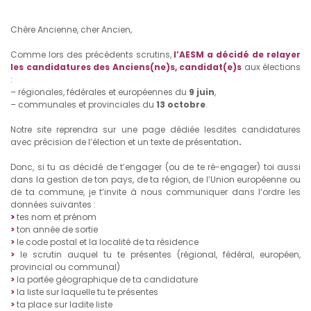
Chère Ancienne, cher Ancien,
Comme lors des précédents scrutins,
l’AESM a décidé de relayer
les candidatures des Anciens(ne)s, candidat(e)s
aux élections
:
– régionales, fédérales et européennes du
9 juin
,
– communales et provinciales du
13 octobre
.
Notre site reprendra sur une page dédiée lesdites candidatures
avec précision de l’élection et un texte de présentation
.
Donc, si tu as décidé de t’engager (ou de te ré-engager) toi aussi
dans la gestion de ton pays, de ta région, de l’Union européenne ou
de ta commune, je t’invite à nous communiquer dans l’ordre les
données suivantes :
>
tes nom et prénom
>
ton année de sortie
>
le code postal et la localité de ta résidence
>
le scrutin auquel tu te présentes (régional, fédéral, européen,
provincial ou communal)
>
la portée géographique de ta candidature
>
la liste sur laquelle tu te présentes
>
ta place sur ladite liste