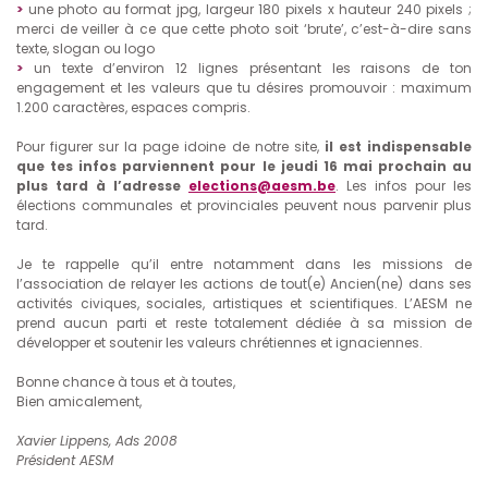
>
une photo au format jpg, largeur 180 pixels x hauteur 240 pixels ;
merci de veiller à ce que cette photo soit ‘brute’, c’est-à-dire sans
texte, slogan ou logo
>
un texte d’environ 12 lignes présentant les raisons de ton
engagement et les valeurs que tu désires promouvoir : maximum
1.200 caractères, espaces compris.
Pour figurer sur la page idoine de notre site,
il est indispensable
que tes infos parviennent pour le jeudi 16 mai prochain au
plus tard à l’adresse
elections@aesm.be
. Les infos pour les
élections communales et provinciales peuvent nous parvenir plus
tard.
Je te rappelle qu’il entre notamment dans les missions de
l’association de relayer les actions de tout(e) Ancien(ne) dans ses
activités civiques, sociales, artistiques et scientifiques. L’AESM ne
prend aucun parti et reste totalement dédiée à sa mission de
développer et soutenir les valeurs chrétiennes et ignaciennes.
Bonne chance à tous et à toutes,
Bien amicalement,
Xavier Lippens, Ads 2008
Président AESM