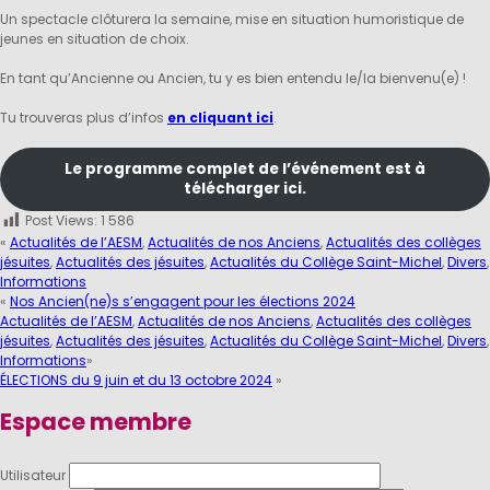
Un spectacle clôturera la semaine, mise en situation humoristique de
jeunes en situation de choix.
En tant qu’Ancienne ou Ancien, tu y es bien entendu le/la bienvenu(e) !
Tu trouveras plus d’infos
en cliquant ici
.
Le programme complet de l’événement est à
télécharger ici.
Post Views:
1 586
«
Actualités de l’AESM
,
Actualités de nos Anciens
,
Actualités des collèges
jésuites
,
Actualités des jésuites
,
Actualités du Collège Saint-Michel
,
Divers
,
Informations
«
Nos Ancien(ne)s s’engagent pour les élections 2024
Actualités de l’AESM
,
Actualités de nos Anciens
,
Actualités des collèges
jésuites
,
Actualités des jésuites
,
Actualités du Collège Saint-Michel
,
Divers
,
Informations
»
ÉLECTIONS du 9 juin et du 13 octobre 2024
»
Espace membre
Utilisateur