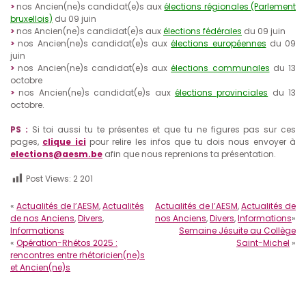
>
nos Ancien(ne)s candidat(e)s aux
élections régionales (Parlement
bruxellois)
du 09 juin
>
nos Ancien(ne)s candidat(e)s aux
élections fédérales
du 09 juin
>
nos Ancien(ne)s candidat(e)s aux
élections européennes
du 09
juin
>
nos Ancien(ne)s candidat(e)s aux
élections communales
du 13
octobre
>
nos Ancien(ne)s candidat(e)s aux
élections provinciales
du 13
octobre.
PS :
Si toi aussi tu te présentes et que tu ne figures pas sur ces
pages,
clique ici
pour relire les infos que tu dois nous envoyer à
elections@aesm.be
afin que nous reprenions ta présentation.
Post Views:
2 201
«
Actualités de l’AESM
,
Actualités
Actualités de l’AESM
,
Actualités de
de nos Anciens
,
Divers
,
nos Anciens
,
Divers
,
Informations
»
Informations
Semaine Jésuite au Collège
«
Opération-Rhétos 2025 :
Saint-Michel
»
rencontres entre rhétoricien(ne)s
et Ancien(ne)s