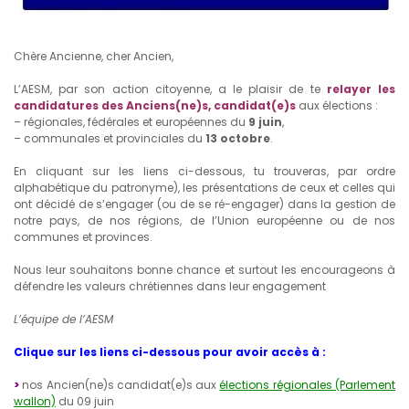
Chère Ancienne, cher Ancien,
L’AESM, par son action citoyenne, a le plaisir de te
relayer les
candidatures des Anciens(ne)s, candidat(e)s
aux élections :
– régionales, fédérales et européennes du
9 juin
,
– communales et provinciales du
13 octobre
.
En cliquant sur les liens ci-dessous, tu trouveras, par ordre
alphabétique du patronyme), les présentations de ceux et celles qui
ont décidé de s’engager (ou de se ré-engager) dans la gestion de
notre pays, de nos régions, de l’Union européenne ou de nos
communes et provinces.
Nous leur souhaitons bonne chance et surtout les encourageons à
défendre les valeurs chrétiennes dans leur engagement
L’équipe de l’AESM
Clique sur les liens ci-dessous pour avoir accès à :
>
nos Ancien(ne)s candidat(e)s aux
élections régionales (Parlement
wallon)
du 09 juin