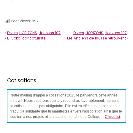
Post Views:
892
«
Divers
,
HORIZONS
,
Horizons 107
Divers
,
HORIZONS
,
Horizons 107
»
«
B. Sokal caricaturiste
Les Anciens de 1961 se retrouvent
»
Cotisations
Notre mailing d’appel à cotisations 2025 te parviendra cette année
mi-avril. Nous espérons que tu y répondras favorablement, même si
la cotisation n’est pas obligatoire. Elle est en effet importante car elle
traduit la solidarité que tu manifestes envers l’association ainsi que le
soutien à nos projets et ton attachement à notre Collège…
Clique ici
.