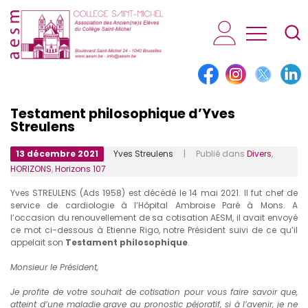
AESM...
Testament philosophique d’Yves
Streulens
13 décembre 2021
Yves Streulens
| Publié dans
Divers
,
HORIZONS
,
Horizons 107
Yves STREULENS (Ads 1958) est décédé le 14 mai 2021. Il fut chef de
service de cardiologie à l’Hôpital Ambroise Paré à Mons. A
l’occasion du renouvellement de sa cotisation AESM, il avait envoyé
ce mot ci-dessous à Etienne Rigo, notre Président suivi de ce qu’il
appelait son
Testament philosophique
.
Monsieur le Président,
Je profite de votre souhait de cotisation pour vous faire savoir que,
atteint d’une maladie grave au pronostic péjoratif, si à l’avenir, je ne