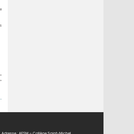
e
es
»
»
Adresse : AESM – Collège Saint-Michel