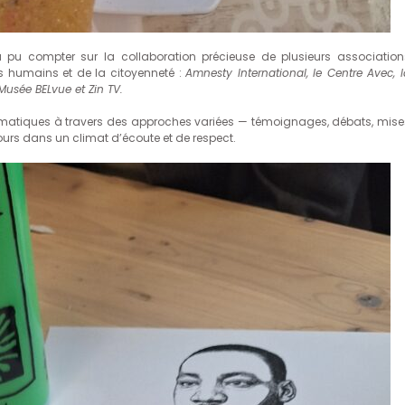
a pu compter sur la collaboration précieuse de plusieurs association
s humains et de la citoyenneté :
Amnesty International, le Centre Avec, l
 Musée BELvue et Zin TV.
ématiques à travers des approches variées — témoignages, débats, mise
ours dans un climat d’écoute et de respect.