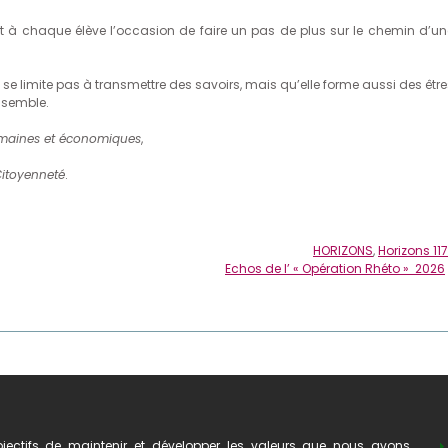
ffert à chaque élève l’occasion de faire un pas de plus sur le chemin d’un
 se limite pas à transmettre des savoirs, mais qu’elle forme aussi des êtr
nsemble.
maines et économiques
,
Citoyenneté
.
HORIZONS
,
Horizons 117
Echos de l’ « Opération Rhéto » 2026
ectifs de maintenir et développer les valeurs que nous avons