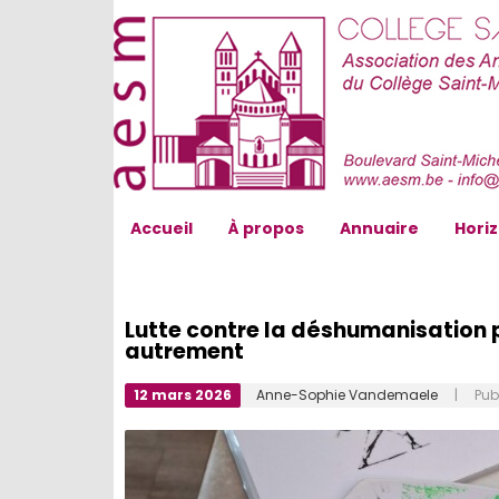
AESM...
Accueil
À propos
Annuaire
Hori
Lutte contre la déshumanisation po
autrement
12 mars 2026
Anne-Sophie Vandemaele
| Publ