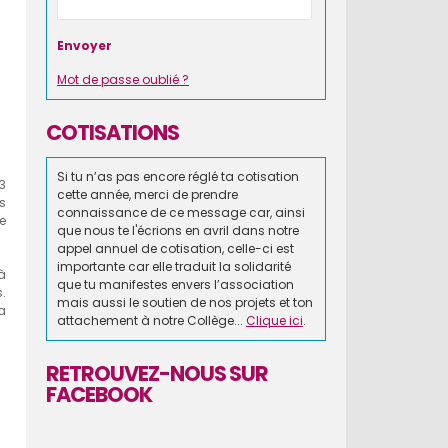
Mot de passe oublié ?
COTISATIONS
Si tu n’as pas encore réglé ta cotisation
3
cette année, merci de prendre
rs
connaissance de ce message car, ainsi
e
que nous te l'écrions en avril dans notre
appel annuel de cotisation, celle-ci est
importante car elle traduit la solidarité
à
que tu manifestes envers l’association
.
mais aussi le soutien de nos projets et ton
la
attachement à notre Collège...
Clique ici
.
RETROUVEZ-NOUS SUR
FACEBOOK