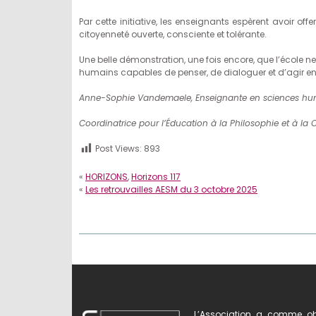
Par cette initiative, les enseignants espèrent avoir o
citoyenneté ouverte, consciente et tolérante.
Une belle démonstration, une fois encore, que l’école ne
humains capables de penser, de dialoguer et d’agir e
Anne-Sophie Vandemaele, Enseignante en sciences hu
Coordinatrice pour l’Éducation à la Philosophie et à la 
Post Views:
893
«
HORIZONS
,
Horizons 117
«
Les retrouvailles AESM du 3 octobre 2025
L’Association a comme obj