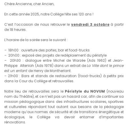
Chère Ancienne, cher Ancien,
En cette année 2025, notre Collège fête ses 120 ans !
C’est l’occasion de nous retrouver le
vendredi 3 octobre
à partir
de 18 heures.
L’horaire de la soirée sera le suivant :
– 18h00 : ouverture des portes, bar et food-trucks
– 20h00 : exposé des projets de redéploiement du péristyle
– 20h30 : dialogue entre Michel de Warzée (Ads 1962) et Jean-
Philippe Altenloh (Ads 1978) dans un extrait de
La Ville dont le prince
est un enfant
de Henry de Montherlant.
– 21h00 : Bars et stands de restauration (food-trucks) à petits prix
dans la Cour du Collège et retrouvailles.
Notre lieu de retrouvailles sera le
Péristyle du NOVUM
(nouveau
nom du Théâtre), et ce n’est pas un hasard car, afin de continuer sa
mission pédagogique dans des infrastructures scolaires, sportives
et culturelles répondant tout autant aux besoins de la pédagogie
moderne qu’aux normes de sécurité et de transitions énergétique et
écologique, le Collège va devoir entamer d’importantes
rénovations.