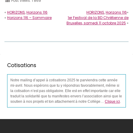
Post Views:
1 869
«
HORIZONS
,
Horizons 116
HORIZONS
,
Horizons 116
»
«
Horizons 116 – Sommaire
1er Festival de la BD Chrétienne de
Bruxelles, samedi 11 octobre 2025
»
Cotisations
Notre mailing d’appel à cotisations 2025 te parviendra cette année
mi-avril. Nous espérons que tu y répondras favorablement, même si
la cotisation n’est pas obligatoire. Elle est en effet importante car elle
traduit la solidarité que tu manifestes envers l’association ainsi que le
soutien à nos projets et ton attachement à notre Collège…
Clique ici
.