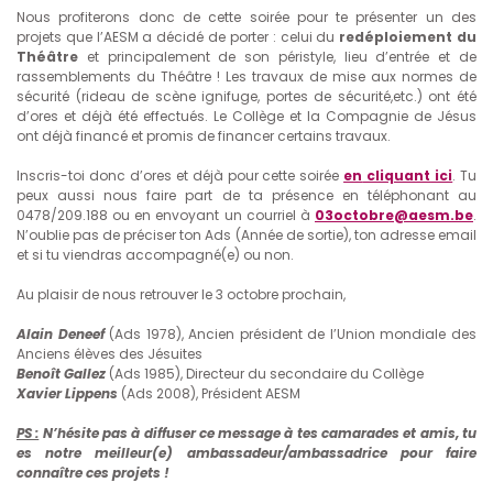
Nous profiterons donc de cette soirée pour te présenter un des
projets que l’AESM a décidé de porter : celui du
redéploiement du
Théâtre
et principalement de son péristyle, lieu d’entrée et de
rassemblements du Théâtre ! Les travaux de mise aux normes de
sécurité (rideau de scène ignifuge, portes de sécurité,etc.) ont été
d’ores et déjà été effectués. Le Collège et la Compagnie de Jésus
ont déjà financé et promis de financer certains travaux.
Inscris-toi donc d’ores et déjà pour cette soirée
en
cliquant
ici
. Tu
peux aussi nous faire part de ta présence en téléphonant au
0478/209.188 ou en envoyant un courriel à
03octobre@aesm.be
.
N’oublie pas de préciser ton Ads (Année de sortie), ton adresse email
et si tu viendras accompagné(e) ou non.
Au plaisir de nous retrouver le 3 octobre prochain,
Alain Deneef
(Ads 1978), Ancien président de l’Union mondiale des
Anciens élèves des Jésuites
Benoît Gallez
(Ads 1985), Directeur du secondaire du Collège
Xavier Lippens
(Ads 2008), Président AESM
PS :
N’hésite pas à diffuser ce message à tes camarades et amis, tu
es notre meilleur(e) ambassadeur/ambassadrice pour faire
connaître ces projets !