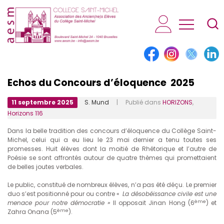
AESM...
Echos du Concours d’éloquence 2025
11 septembre 2025
S. Mund
| Publié dans
HORIZONS
,
Horizons 116
Dans la belle tradition des concours d’éloquence du Collège Saint-
Michel, celui qui a eu lieu le 23 mai dernier a tenu toutes ses
promesses. Huit élèves dont la moitié de Rhétorique et l’autre de
Poésie se sont affrontés autour de quatre thèmes qui promettaient
de belles joutes verbales.
Le public, constitué de nombreux élèves, n’a pas été déçu. Le premier
duo s’est positionné pour ou contre «
La désobéissance civile est une
ème
menace pour notre
démocratie »
Il opposait Jinan Hong (6
) et
ème
Zahra Onana (5
).