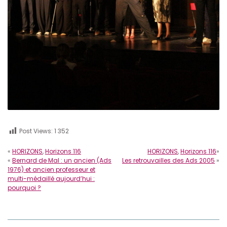
Post Views:
1 352
«
HORIZONS
,
Horizons 116
HORIZONS
,
Horizons 116
»
«
Bernard de Mal : un ancien (Ads
Les retrouvailles des Ads 2005
»
1976) et ancien professeur et
multi-médaillé aujourd’hui :
pourquoi ?