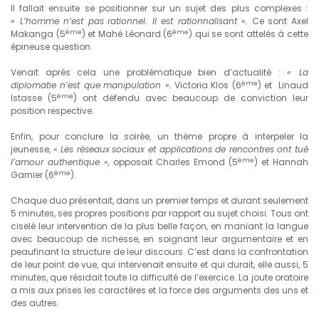
Il fallait ensuite se positionner sur un sujet des plus complexes
:
« L’homme n’est pas
rationnel. Il est rationnalisant ».
Ce sont Axel
ème
ème
Makanga (5
) et Mahé Léonard (6
) qui se sont attelés à cette
épineuse question.
Venait après cela une problématique bien d’actualité :
« La
ème
diplomatie n’est que
manipulation ».
Victoria Klos (6
) et Linaud
ème
Istasse (5
) ont défendu avec beaucoup de conviction leur
position respective.
Enfin, pour conclure la soirée, un thème propre à interpeler la
jeunesse,
« Les réseaux
sociaux et applications de rencontres ont tué
ème
l’amour authentique »,
opposait Charles Emond (5
) et Hannah
ème
Garnier (6
).
Chaque duo présentait, dans un premier temps et durant seulement
5 minutes, ses propres positions par rapport au sujet choisi. Tous ont
ciselé leur intervention de la plus belle façon, en maniant la langue
avec beaucoup de richesse, en soignant leur argumentaire et en
peaufinant la structure de leur discours. C’est dans la confrontation
de leur point de vue, qui intervenait ensuite et qui durait, elle aussi, 5
minutes, que résidait toute la difficulté de l’exercice. La joute oratoire
a mis aux prises les caractères et la force des arguments des uns et
des autres.