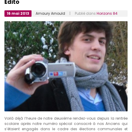
Édito
16 mai 2013
Amaury Arnould
| Publié dans
Horizons 84
Voilà déjà l’heure de notre deuxième rendez-vous depuis la rentrée
scolaire après notre numéro spécial consacré à nos Anciens qui
s’étaient engagés dans le cadre des élections communales et