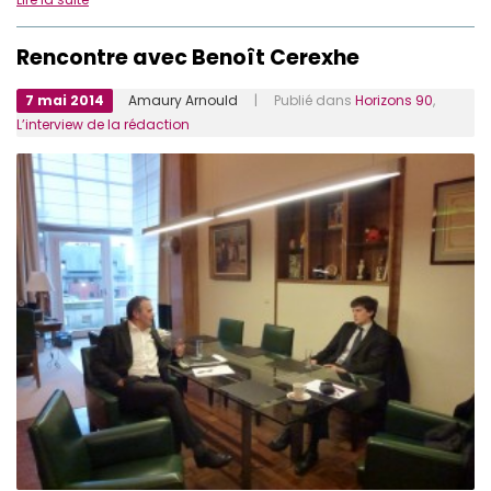
Rencontre avec Benoît Cerexhe
7 mai 2014
Amaury Arnould
| Publié dans
Horizons 90
,
L’interview de la rédaction