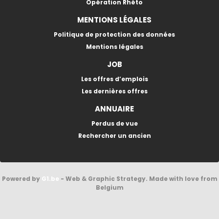
Opération Rhéto
MENTIONS LÉGALES
Politique de protection des données
Mentions légales
JOB
Les offres d’emplois
Les dernières offres
ANNUAIRE
Perdus de vue
Rechercher un ancien
Powered by
G1.be
- Web & Graphic Strategy. Made with love from
Belgium