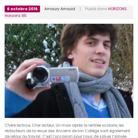
6 octobre 2016
Amaury Arnould
| Publié dans
HORIZONS
,
Horizons 95
Chère lectrice, Cher lecteur, Un mois après la rentrée scolaire, les
rédacteurs de la revue des Anciens de ton Collège sont également
de retour au travail. C’est l’occasion pour nous de saluer l’arrivée