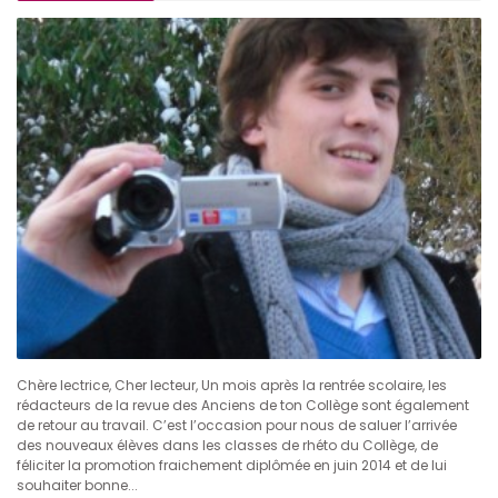
Chère lectrice, Cher lecteur, Un mois après la rentrée scolaire, les
rédacteurs de la revue des Anciens de ton Collège sont également
de retour au travail. C’est l’occasion pour nous de saluer l’arrivée
des nouveaux élèves dans les classes de rhéto du Collège, de
féliciter la promotion fraichement diplômée en juin 2014 et de lui
souhaiter bonne...