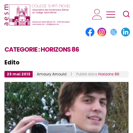
AESM...
CATEGORIE :
HORIZONS 86
Edito
23 mai 2013
Amaury Arnould
| Publié dans
Horizons 86