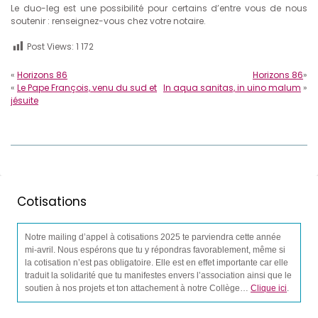
Le duo-leg est une possibilité pour certains d’entre vous de nous
soutenir : renseignez-vous chez votre notaire.
Post Views:
1 172
«
Horizons 86
Horizons 86
»
«
Le Pape François, venu du sud et
In aqua sanitas, in uino malum
»
jésuite
Cotisations
Notre mailing d’appel à cotisations 2025 te parviendra cette année
mi-avril. Nous espérons que tu y répondras favorablement, même si
la cotisation n’est pas obligatoire. Elle est en effet importante car elle
traduit la solidarité que tu manifestes envers l’association ainsi que le
soutien à nos projets et ton attachement à notre Collège…
Clique ici
.