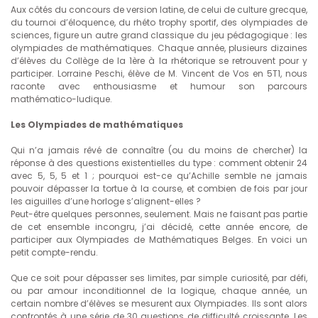
Aux côtés du concours de version latine, de celui de culture grecque,
du tournoi d’éloquence, du rhéto trophy sportif, des olympiades de
sciences, figure un autre grand classique du jeu pédagogique : les
olympiades de mathématiques. Chaque année, plusieurs dizaines
d’élèves du Collège de la 1ère à la rhétorique se retrouvent pour y
participer. Lorraine Peschi, élève de M. Vincent de Vos en 5T1, nous
raconte avec enthousiasme et humour son parcours
mathématico-ludique.
Les Olympiades de mathématiques
Qui n’a jamais rêvé de connaître (ou du moins de chercher) la
réponse à des questions existentielles du type : comment obtenir 24
avec 5, 5, 5 et 1 ; pourquoi est-ce qu’Achille semble ne jamais
pouvoir dépasser la tortue à la course, et combien de fois par jour
les aiguilles d’une horloge s’alignent-elles ?
Peut-être quelques personnes, seulement. Mais ne faisant pas partie
de cet ensemble incongru, j’ai décidé, cette année encore, de
participer aux Olympiades de Mathématiques Belges. En voici un
petit compte-rendu.
Que ce soit pour dépasser ses limites, par simple curiosité, par défi,
ou par amour inconditionnel de la logique, chaque année, un
certain nombre d’élèves se mesurent aux Olympiades. Ils sont alors
confrontés à une série de 30 questions de difficulté croissante. Les