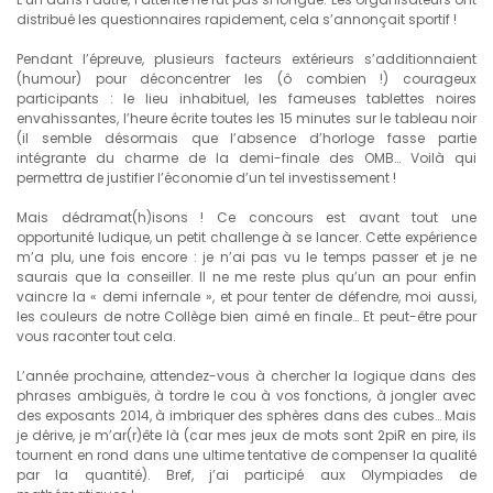
distribué les questionnaires rapidement, cela s’annonçait sportif !
Pendant l’épreuve, plusieurs facteurs extérieurs s’additionnaient
(humour) pour déconcentrer les (ô combien !) courageux
participants : le lieu inhabituel, les fameuses tablettes noires
envahissantes, l’heure écrite toutes les 15 minutes sur le tableau noir
(il semble désormais que l’absence d’horloge fasse partie
intégrante du charme de la demi-finale des OMB… Voilà qui
permettra de justifier l’économie d’un tel investissement !
Mais dédramat(h)isons ! Ce concours est avant tout une
opportunité ludique, un petit challenge à se lancer. Cette expérience
m’a plu, une fois encore : je n’ai pas vu le temps passer et je ne
saurais que la conseiller. Il ne me reste plus qu’un an pour enfin
vaincre la « demi infernale », et pour tenter de défendre, moi aussi,
les couleurs de notre Collège bien aimé en finale… Et peut-être pour
vous raconter tout cela.
L’année prochaine, attendez-vous à chercher la logique dans des
phrases ambiguës, à tordre le cou à vos fonctions, à jongler avec
des exposants 2014, à imbriquer des sphères dans des cubes… Mais
je dérive, je m’ar(r)ête là (car mes jeux de mots sont 2piR en pire, ils
tournent en rond dans une ultime tentative de compenser la qualité
par la quantité). Bref, j’ai participé aux Olympiades de