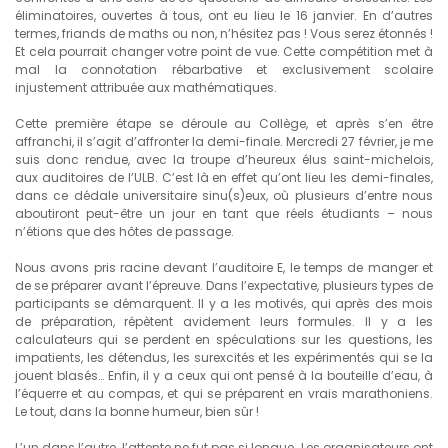
éliminatoires, ouvertes à tous, ont eu lieu le 16 janvier. En d’autres
termes, friands de maths ou non, n’hésitez pas ! Vous serez étonnés !
Et cela pourrait changer votre point de vue. Cette compétition met à
mal la connotation rébarbative et exclusivement scolaire
injustement attribuée aux mathématiques.
Cette première étape se déroule au Collège, et après s’en être
affranchi, il s’agit d’affronter la demi-finale. Mercredi 27 février, je me
suis donc rendue, avec la troupe d’heureux élus saint-michelois,
aux auditoires de l’ULB. C’est là en effet qu’ont lieu les demi-finales,
dans ce dédale universitaire sinu(s)eux, où plusieurs d’entre nous
aboutiront peut-être un jour en tant que réels étudiants – nous
n’étions que des hôtes de passage.
Nous avons pris racine devant l’auditoire E, le temps de manger et
de se préparer avant l’épreuve. Dans l’expectative, plusieurs types de
participants se démarquent. Il y a les motivés, qui après des mois
de préparation, répètent avidement leurs formules. Il y a les
calculateurs qui se perdent en spéculations sur les questions, les
impatients, les détendus, les surexcités et les expérimentés qui se la
jouent blasés… Enfin, il y a ceux qui ont pensé à la bouteille d’eau, à
l’équerre et au compas, et qui se préparent en vrais marathoniens.
Le tout, dans la bonne humeur, bien sûr !
L’un dans l’autre, l’attente ne fut pas si longue. Les organisateurs ont