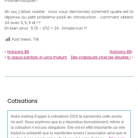
mathématiques !
Ah oui, j’allais oublier : vous vous demandez sûrement quelle est la
réponse au petit problème posé en introduction : comment obtenir
24 avec 5, 5, 5 et 1 ?
Eh bien ainsi : 5 (5 – 1/5) = 24… Simple non ?!
Post Views:
718
«
Horizons 86
Horizons 86
»
«
In aqua sanitas, in uino malum
Des crapauds chez les jésuites !
»
Cotisations
Notre mailing d’appel à cotisations 2025 te parviendra cette année
mi-avril. Nous espérons que tu y répondras favorablement, même si
la cotisation n’est pas obligatoire. Elle est en effet importante car elle
traduit la solidarité que tu manifestes envers l’association ainsi que le