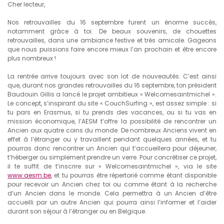
Cher lecteur,
Nos retrouvailles du 16 septembre furent un énorme succès,
notamment grâce à toi. De beaux souvenirs, de chouettes
retrouvailles, dans une ambiance festive et très amicale. Gageons
que nous puissions faire encore mieux l’an prochain et être encore
plus nombreux !
La rentrée arrive toujours avec son lot de nouveautés. C’est ainsi
que, durant nos grandes retrouvailles du 16 septembre, ton président
Baudouin Gillis a lancé le projet ambitieux « Welcomesaintmichel ».
Le concept, s’inspirant du site « CouchSurfing », est assez simple : si
tu pars en Erasmus, si tu prends des vacances, ou si tu vas en
mission économique, l’AESM t’offre la possibilité de rencontrer un
Ancien aux quatre coins du monde. De nombreux Anciens vivent en
effet à l’étranger ou y travaillent pendant quelques années, et tu
pourras donc rencontrer un Ancien qui t’accueillera pour déjeuner,
t’héberger ou simplement prendre un verre. Pour concrétiser ce projet,
il te suffit de t’inscrire sur « Welcomesaintmichel », via le site
www.aesm.be
, et tu pourras être répertorié comme étant disponible
pour recevoir un Ancien chez toi ou comme étant à la recherche
d’un Ancien dans le monde. Cela permettra à un Ancien d’être
accueilli par un autre Ancien qui pourra ainsi l’informer et l’aider
durant son séjour à l’étranger ou en Belgique.