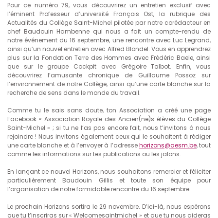
Pour ce numéro 79, vous découvrirez un entretien exclusif avec
l’éminent Professeur d’université François Ost, la rubrique des
Actualités du Collège Saint-Michel pilotée par notre corédacteur en
chef Baudouin Hambenne qui nous a fait un compte-rendu de
notre événement du 16 septembre, une rencontre avec Luc Legrand,
ainsi qu’un nouvel entretien avec Alfred Blondel. Vous en apprendrez
plus sur la Fondation Terre des Hommes avec Frédéric Baele, ainsi
que sur le groupe Cockpit avec Grégoire Talbot. Enfin, vous
découvrirez l’amusante chronique de Guillaume Possoz sur
l’environnement de notre Collège, ainsi qu’une carte blanche sur la
recherche de sens dans le monde du travail.
Comme tu le sais sans doute, ton Association a créé une page
Facebook « Association Royale des Ancien(ne)s élèves du Collège
Saint-Michel » ; si tu ne l’as pas encore fait, nous t’invitons à nous
rejoindre ! Nous invitons également ceux qui le souhaitent à rédiger
une carte blanche et à l’envoyer à l’adresse
horizons@aesm.be
, tout
comme les informations sur tes publications ou les jalons.
En lançant ce nouvel Horizons, nous souhaitons remercier et féliciter
particulièrement Baudouin Gillis et toute son équipe pour
l’organisation de notre formidable rencontre du 16 septembre.
Le prochain Horizons sortira le 29 novembre. D’ici-là, nous espérons
que tu t’inscriras sur « Welcomesaintmichel » et que tu nous aideras