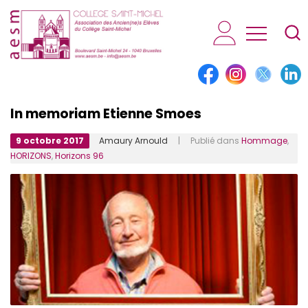
AESM...
In memoriam Etienne Smoes
9 octobre 2017
Amaury Arnould
| Publié dans
Hommage
,
HORIZONS
,
Horizons 96