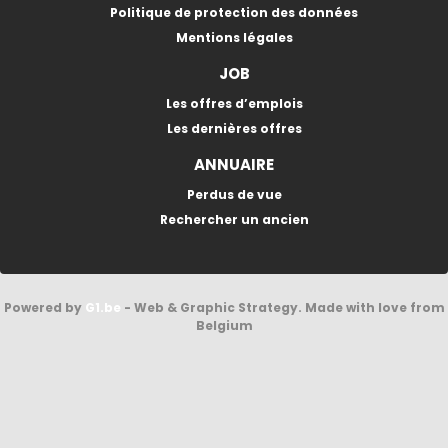
Politique de protection des données
Mentions légales
JOB
Les offres d’emplois
Les dernières offres
ANNUAIRE
Perdus de vue
Rechercher un ancien
Powered by
G1.be
- Web & Graphic Strategy. Made with love from
Belgium