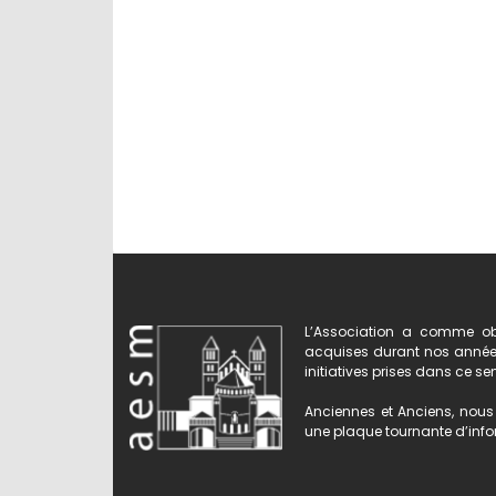
L’Association a comme obj
acquises durant nos années 
initiatives prises dans ce se
Anciennes et Anciens, nous 
une plaque tournante d’infor