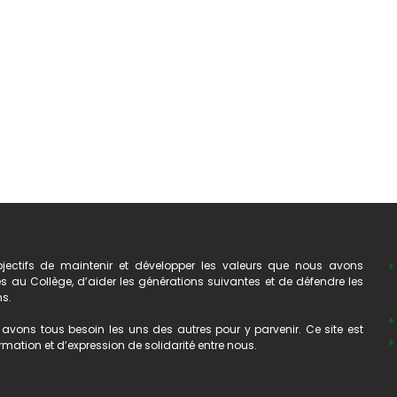
ectifs de maintenir et développer les valeurs que nous avons
au Collège, d’aider les générations suivantes et de défendre les
ns.
avons tous besoin les uns des autres pour y parvenir. Ce site est
mation et d’expression de solidarité entre nous.