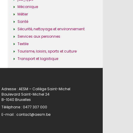
Mécanique
Métier
Santé
Sécurité, nettoyage et environnement
Services aux personnes
Textile
Tourisme, loisirs, sports et culture
Transport et logistique
Adresse : AESM – Collège Saint-Michel
Boulevard Saint-Michel 24
B-1040 Bruxelles
Téléphone :
0477 307 000
E-mail :
contact@aesm.be