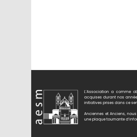
L’Association a comme obj
acquises durant nos années 
initiatives prises dans ce se
Anciennes et Anciens, nous 
une plaque tournante d’infor