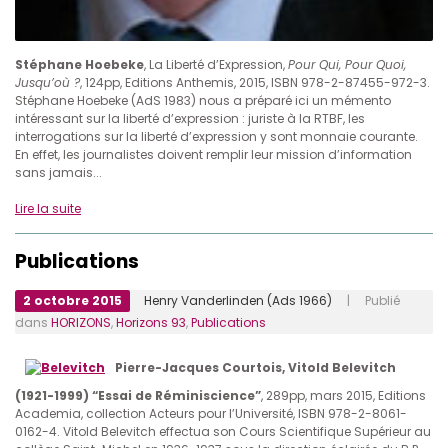
Stéphane Hoebeke
, La Liberté d’Expression,
Pour Qui, Pour Quoi,
Jusqu’où ?
, 124pp, Editions Anthemis, 2015, ISBN 978-2-87455-972-3.
Stéphane Hoebeke (AdS 1983) nous a préparé ici un mémento
intéressant sur la liberté d’expression : juriste à la RTBF, les
interrogations sur la liberté d’expression y sont monnaie courante.
En effet, les journalistes doivent remplir leur mission d’information
sans jamais...
Lire la suite
Publications
2 octobre 2015
Henry Vanderlinden (Ads 1966)
| Publié
dans
HORIZONS
,
Horizons 93
,
Publications
Pierre-Jacques Courtois, Vitold Belevitch
(1921-1999) “Essai de Réminiscience”
, 289pp, mars 2015, Editions
Academia, collection Acteurs pour l’Université, ISBN 978-2-8061-
0162-4. Vitold Belevitch effectua son Cours Scientifique Supérieur au