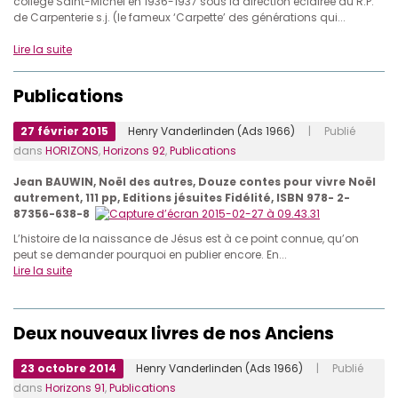
collège Saint-Michel en 1936-1937 sous la direction éclairée du R.P.
de Carpenterie s.j. (le fameux ‘Carpette’ des générations qui...
Lire la suite
Publications
27 février 2015
Henry Vanderlinden (Ads 1966)
| Publié
dans
HORIZONS
,
Horizons 92
,
Publications
Jean BAUWIN, Noël des autres, Douze contes pour vivre Noël
autrement, 111 pp, Editions jésuites Fidélité, ISBN 978- 2-
87356-638-8
L’histoire de la naissance de Jésus est à ce point connue, qu’on
peut se demander pourquoi en publier encore. En...
Lire la suite
Deux nouveaux livres de nos Anciens
23 octobre 2014
Henry Vanderlinden (Ads 1966)
| Publié
dans
Horizons 91
,
Publications