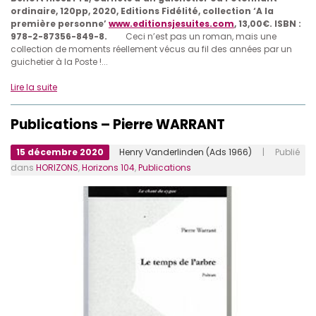
ordinaire, 120pp, 2020, Editions Fidélité, collection ‘A la
première personne’
www.editionsjesuites.com
, 13,00€. ISBN :
978-2-87356-849-8.
Ceci n’est pas un roman, mais une
collection de moments réellement vécus au fil des années par un
guichetier à la Poste !...
Lire la suite
Publications – Pierre WARRANT
15 décembre 2020
Henry Vanderlinden (Ads 1966)
| Publié
dans
HORIZONS
,
Horizons 104
,
Publications