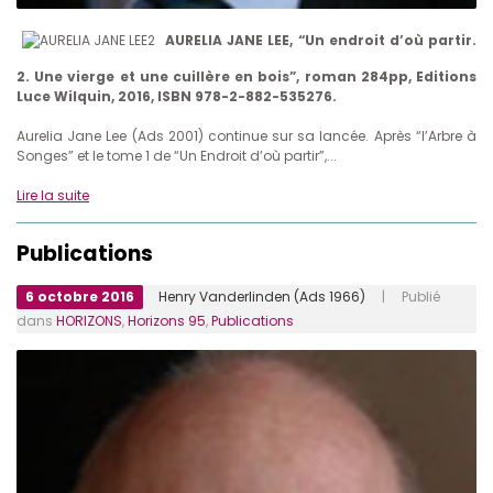
AURELIA JANE LEE, “Un endroit d’où partir.
2. Une vierge et une cuillère en bois”, roman 284pp, Editions
Luce Wilquin, 2016, ISBN 978-2-882-535276.
Aurelia Jane Lee (Ads 2001) continue sur sa lancée. Après “l’Arbre à
Songes” et le tome 1 de “Un Endroit d’où partir”,...
Lire la suite
Publications
6 octobre 2016
Henry Vanderlinden (Ads 1966)
| Publié
dans
HORIZONS
,
Horizons 95
,
Publications