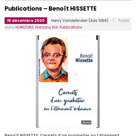
Publications – Benoît HISSETTE
15 décembre 2020
Henry Vanderlinden (Ads 1966)
| Publié
dans
HORIZONS
,
Horizons 104
,
Publications
Benoît HISSETTE, Carnets d’un guichetier ou l’étonnant