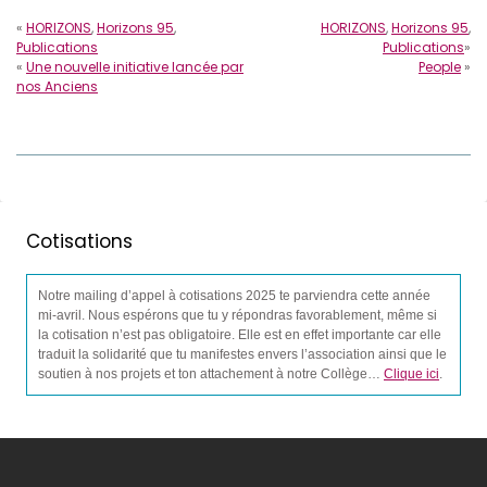
«
HORIZONS
,
Horizons 95
,
HORIZONS
,
Horizons 95
,
Publications
Publications
»
«
Une nouvelle initiative lancée par
People
»
nos Anciens
Cotisations
Notre mailing d’appel à cotisations 2025 te parviendra cette année
mi-avril. Nous espérons que tu y répondras favorablement, même si
la cotisation n’est pas obligatoire. Elle est en effet importante car elle
traduit la solidarité que tu manifestes envers l’association ainsi que le
soutien à nos projets et ton attachement à notre Collège…
Clique ici
.