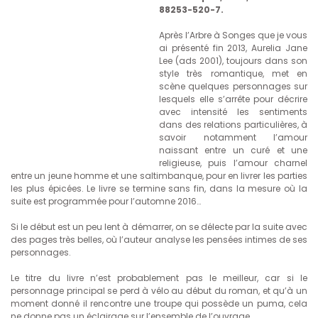
88253-520-7.
Après l’Arbre à Songes que je vous
ai présenté fin 2013, Aurelia Jane
Lee (ads 2001), toujours dans son
style très romantique, met en
scène quelques personnages sur
lesquels elle s’arrête pour décrire
avec intensité les sentiments
dans des relations particulières, à
savoir notamment l’amour
naissant entre un curé et une
religieuse, puis l’amour charnel
entre un jeune homme et une saltimbanque, pour en livrer les parties
les plus épicées. Le livre se termine sans fin, dans la mesure où la
suite est programmée pour l’automne 2016…
Si le début est un peu lent à démarrer, on se délecte par la suite avec
des pages très belles, où l’auteur analyse les pensées intimes de ses
personnages.
Le titre du livre n’est probablement pas le meilleur, car si le
personnage principal se perd à vélo au début du roman, et qu’à un
moment donné il rencontre une troupe qui possède un puma, cela
ne donne pas un éclairage sur l’ensemble de l’ouvrage.