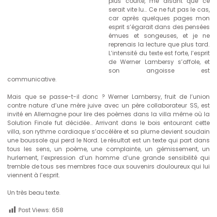
plus courte, me disant que ce
serait vite lu… Ce ne fut pas le cas,
car après quelques pages mon
esprit s’égarait dans des pensées
émues et songeuses, et je ne
reprenais la lecture que plus tard.
L’intensité du texte est forte, l’esprit
de Werner Lambersy s’affole, et
son angoisse est
communicative.
Mais que se passe-t-il donc ? Werner Lambersy, fruit de l’union
contre nature d’une mère juive avec un père collaborateur SS, est
invité en Allemagne pour lire des poèmes dans la villa même où la
Solution Finale fut décidée… Arrivant dans le bois entourant cette
villa, son rythme cardiaque s’accélère et sa plume devient soudain
une boussole qui perd le Nord. Le résultat est un texte qui part dans
tous les sens, un poème, une complainte, un gémissement, un
hurlement, l’expression d’un homme d’une grande sensibilité qui
tremble de tous ses membres face aux souvenirs douloureux qui lui
viennent à l’esprit.
Un très beau texte.
Post Views:
658