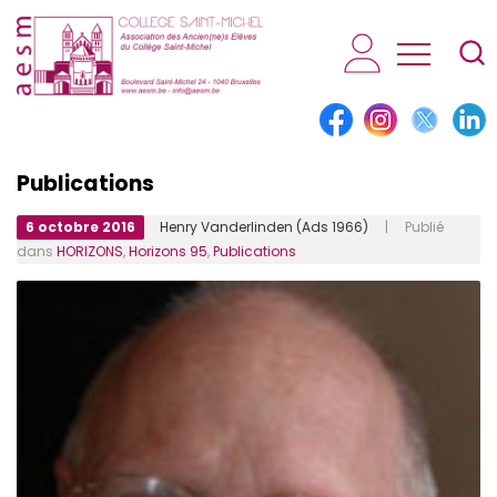
AESM...
Publications
6 octobre 2016
Henry Vanderlinden (Ads 1966)
| Publié
dans
HORIZONS
,
Horizons 95
,
Publications