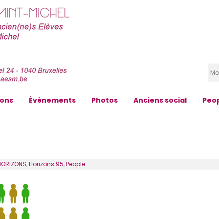
zons
Évènements
Photos
Anciens social
Peo
HORIZONS
,
Horizons 95
,
People