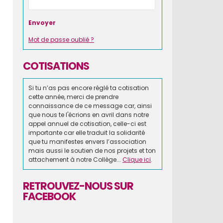
Mot de passe oublié ?
COTISATIONS
Si tu n’as pas encore réglé ta cotisation
cette année, merci de prendre
connaissance de ce message car, ainsi
que nous te l'écrions en avril dans notre
appel annuel de cotisation, celle-ci est
importante car elle traduit la solidarité
que tu manifestes envers l’association
mais aussi le soutien de nos projets et ton
attachement à notre Collège...
Clique ici
.
RETROUVEZ-NOUS SUR
FACEBOOK