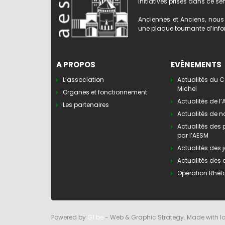
initiatives prises dans ce se
Anciennes et Anciens, nous 
une plaque tournante d’infor
A PROPOS
EVÉNEMENTS
L’association
Actualités du C
Michel
Organes et fonctionnement
Actualités de l
Les partenaires
Actualités de n
Actualités des
par l’AESM
Actualités des j
Actualités des 
Opération Rhét
Powered by
G1.be
- Web & Graphic Strategy. Made with l