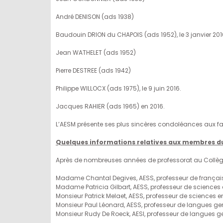
André DENISON (ads 1938)
Baudouin DRION du CHAPOIS (ads 1952), le 3 janvier 201
Jean WATHELET (ads 1952)
Pierre DESTREE (ads 1942)
Philippe WILLOCX (ads 1975), le 9 juin 2016.
Jacques RAHIER (ads 1965) en 2016.
L’AESM présente ses plus sincères condoléances aux fa
Quelques informations relatives aux membres du
Après de nombreuses années de professorat au Collège, o
Madame Chantal Degives, AESS, professeur de français 
Madame Patricia Gilbart, AESS, professeur de science
Monsieur Patrick Melaet, AESS, professeur de sciences e
Monsieur Paul Léonard, AESS, professeur de langues g
Monsieur Rudy De Roeck, AESI, professeur de langues 