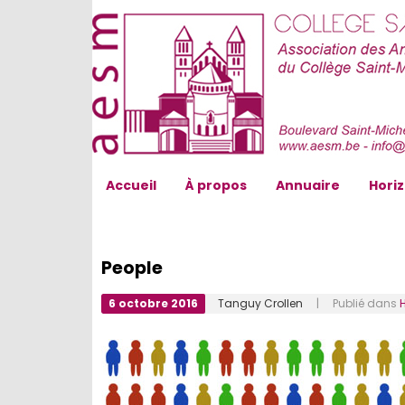
AESM...
Accueil
À propos
Annuaire
Hori
People
6 octobre 2016
Tanguy Crollen
| Publié dans