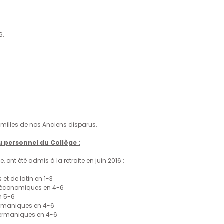
6.
milles de nos Anciens disparus.
 personnel du Collège :
nt été admis à la retraite en juin 2016 :
et de latin en 1-3
s économiques en 4-6
n 5-6
ermaniques en 4-6
germaniques en 4-6