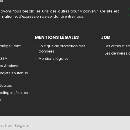
ns.
avons tous besoin les uns des autres pour y parvenir. Ce site est
mation et d’expression de solidarité entre nous.
MENTIONS LÉGALES
JOB
ollège Saint-
Politique de protection des
Les offres d’e
données
Les dernières o
’AESM
Mentions légales
os Anciens
 projets soutenus
ésuites
collèges jésuites
o
ove from Belgium