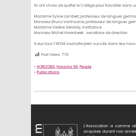
Ils ont choisi de quitter le Collège pour travailler dans 
Madame Sylvie Lambert, professeur de langues germa
Monsieur Bruno Vanhoorne, professeur de langues ger
Madame Valérie Gérardy, institutrice
Monsieur Michel Horenbeek : secrétaire de direction
A eux tous l’AESM souhaite plein succès dans leur nouvel
Post Views:
776
«
HORIZONS
,
Horizons 95
,
People
«
Publications
L’Association a comme obj
acquises durant nos années 