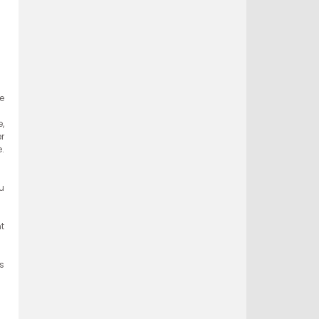
e
,
er
.
u
t
s