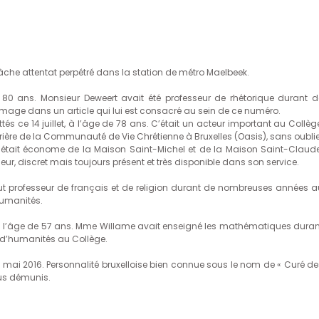
lâche attentat perpétré dans la station de métro Maelbeek.
e 80 ans. Monsieur Deweert avait été professeur de rhétorique durant d
age dans un article qui lui est consacré au sein de ce numéro.
 ce 14 juillet, à l’âge de 78 ans. C’était un acteur important au Collège
 ouvrière de la Communauté de Vie Chrétienne à Bruxelles (Oasis), sans oubli
Il était économe de la Maison Saint-Michel et de la Maison Saint-Claude
r, discret mais toujours présent et très disponible dans son service.
Il fut professeur de français et de religion durant de nombreuses années a
humanités.
à l’âge de 57 ans. Mme Willame avait enseigné les mathématiques duran
 d’humanités au Collège.
 mai 2016. Personnalité bruxelloise bien connue sous le nom de « Curé de
lus démunis.