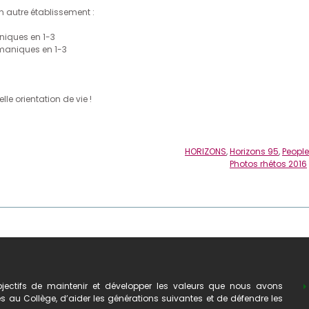
un autre établissement :
niques en 1-3
maniques en 1-3
le orientation de vie !
HORIZONS
,
Horizons 95
,
People
Photos rhétos 2016
ectifs de maintenir et développer les valeurs que nous avons
au Collège, d’aider les générations suivantes et de défendre les