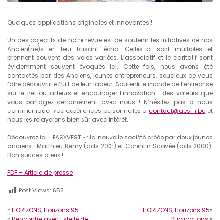
Quelques applications originales et innovantes !
Un des objectifs de notre revue est de soutenir les initiatives de nos
Ancien(ne)s en leur faisant écho. Celles-ci sont multiples et
prennent souvent des voies variées. L’associatif et le caritatif sont
évidemment souvent évoqués ici. Cette fois, nous avons été
contactés par des Anciens, jeunes entrepreneurs, soucieux de vous
faire découvrir le fruit de leur labeur. Soutenir le monde de l’entreprise
sur le net ou ailleurs et encourager l’innovation : des valeurs que
vous partagez certainement avec nous ! N’hésitez pas à nous
communiquer vos expériences personnelles à
contact@aesm.be
et
nous les relayerons bien sûr avec intérêt.
Découvrez ici « EASYVEST » : la nouvelle société créée par deux jeunes
anciens : Matthieu Remy (ads 2001) et Corentin Scavée (ads 2000).
Bon succès à eux !
PDF – Article de presse
Post Views:
652
«
HORIZONS
,
Horizons 95
HORIZONS
,
Horizons 95
»
«
Rencontre avec Estelle de
Publications
»