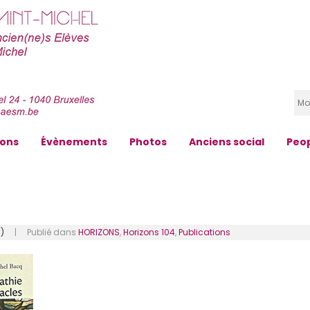
zons
Évènements
Photos
Anciens social
Peo
)
| Publié dans
HORIZONS
,
Horizons 104
,
Publications