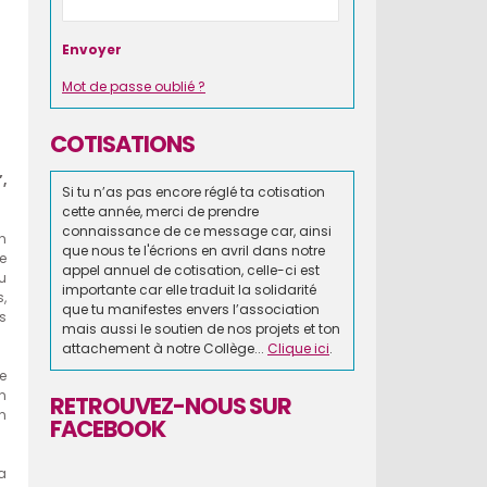
Mot de passe oublié ?
COTISATIONS
,
Si tu n’as pas encore réglé ta cotisation
cette année, merci de prendre
connaissance de ce message car, ainsi
un
que nous te l'écrions en avril dans notre
e
appel annuel de cotisation, celle-ci est
u
importante car elle traduit la solidarité
,
que tu manifestes envers l’association
s
mais aussi le soutien de nos projets et ton
attachement à notre Collège...
Clique ici
.
e
n
RETROUVEZ-NOUS SUR
n
FACEBOOK
 a