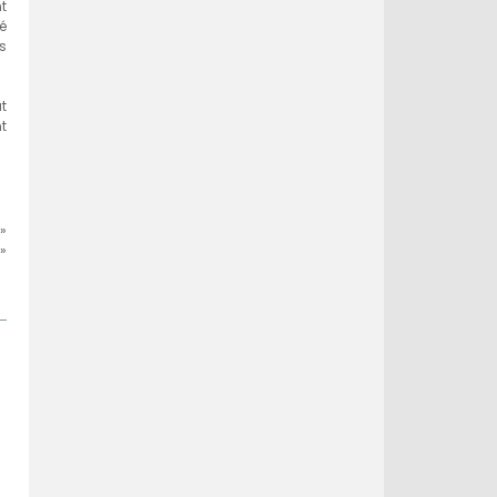
t
é
s
t
t
»
»