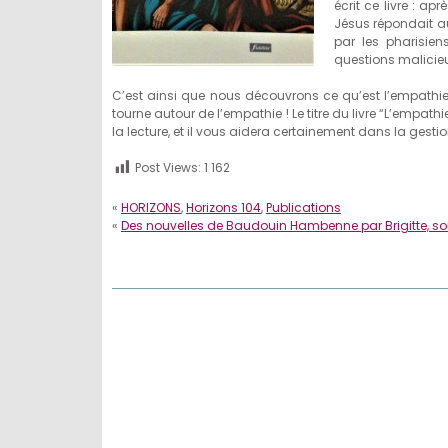
écrit ce livre : a
Jésus répondait au
par les pharisien
questions malicieu
C’est ainsi que nous découvrons ce qu’est l’empathie
tourne autour de l’empathie ! Le titre du livre “L’emp
la lecture, et il vous aidera certainement dans la gestio
Post Views:
1 162
«
HORIZONS
,
Horizons 104
,
Publications
«
Des nouvelles de Baudouin Hambenne par Brigitte, s