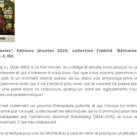
les”, Editions jésuites 2020, collection Fidélité ‘Béthanie’
-3, 15€.
 s.j. (Ads 1961), à la fois ancien du collège et jésuite, nous produit ici 
l’ordinaire et qui s’adresse à nous tous. Qui que nous soyons, personne n
n’a pas à un moment donné autour de lui, dans son entourage privé o
 personne avec qui il ne s’entend pas, avec qui le courant ne passe pas
t une pierre dans la chaussure, quelqu’un dont les agissements nou
oute une problématique !
n’est nullement un psycho-thérapeute patenté et qui l’avoue lui-mêm
ssionné par ce sujet, a découvert les techniques de la Communication No
veloppées par l’américain Marshall Rosenberg (1934-2015), et nous e
nnement. C’est très intéressant.
s la lecture pour voir où Michel Bacq veut en venir, et pourquoi un jésuite