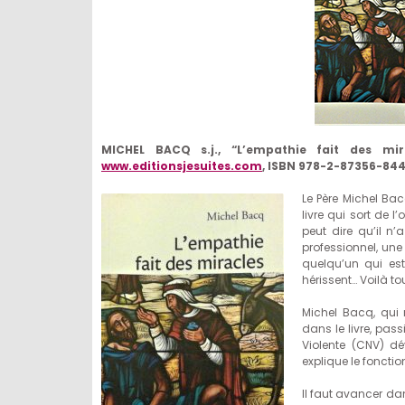
MICHEL BACQ s.j., “L’empathie fait des mirac
www.editionsjesuites.com
, ISBN 978-2-87356-844
Le Père Michel Bacq
livre qui sort de 
peut dire qu’il 
professionnel, une
quelqu’un qui es
hérissent… Voilà t
Michel Bacq, qui 
dans le livre, pa
Violente (CNV) dé
explique le fonctio
Il faut avancer dan