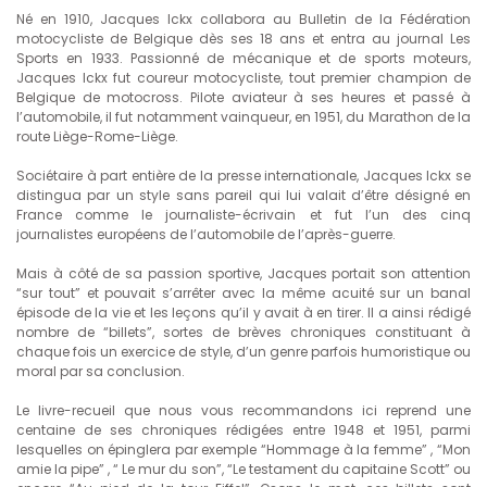
Né en 1910, Jacques Ickx collabora au Bulletin de la Fédération
motocycliste de Belgique dès ses 18 ans et entra au journal Les
Sports en 1933. Passionné de mécanique et de sports moteurs,
Jacques Ickx fut coureur motocycliste, tout premier champion de
Belgique de motocross. Pilote aviateur à ses heures et passé à
l’automobile, il fut notamment vainqueur, en 1951, du Marathon de la
route Liège-Rome-Liège.
Sociétaire à part entière de la presse internationale, Jacques Ickx se
distingua par un style sans pareil qui lui valait d’être désigné en
France comme le journaliste-écrivain et fut l’un des cinq
journalistes européens de l’automobile de l’après-guerre.
Mais à côté de sa passion sportive, Jacques portait son attention
“sur tout” et pouvait s’arrêter avec la même acuité sur un banal
épisode de la vie et les leçons qu’il y avait à en tirer. Il a ainsi rédigé
nombre de “billets”, sortes de brèves chroniques constituant à
chaque fois un exercice de style, d’un genre parfois humoristique ou
moral par sa conclusion.
Le livre-recueil que nous vous recommandons ici reprend une
centaine de ses chroniques rédigées entre 1948 et 1951, parmi
lesquelles on épinglera par exemple “Hommage à la femme” , “Mon
amie la pipe” , “ Le mur du son”, “Le testament du capitaine Scott” ou