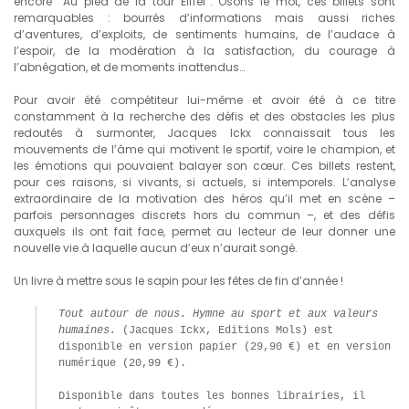
encore “Au pied de la tour Eiffel”. Osons le mot, ces billets sont
remarquables : bourrés d’informations mais aussi riches
d’aventures, d’exploits, de sentiments humains, de l’audace à
l’espoir, de la modération à la satisfaction, du courage à
l’abnégation, et de moments inattendus…
Pour avoir été compétiteur lui-même et avoir été à ce titre
constamment à la recherche des défis et des obstacles les plus
redoutés à surmonter, Jacques Ickx connaissait tous les
mouvements de l’âme qui motivent le sportif, voire le champion, et
les émotions qui pouvaient balayer son cœur. Ces billets restent,
pour ces raisons, si vivants, si actuels, si intemporels. L’analyse
extraordinaire de la motivation des héros qu’il met en scène –
parfois personnages discrets hors du commun –, et des défis
auxquels ils ont fait face, permet au lecteur de leur donner une
nouvelle vie à laquelle aucun d’eux n’aurait songé.
Un livre à mettre sous le sapin pour les fêtes de fin d’année !
Tout autour de nous. Hymne au sport et aux valeurs 
humaines. 
(Jacques Ickx, Editions Mols) est 
disponible en version papier (29,90 €) et en version 
numérique (20,99 €).

Disponible dans toutes les bonnes librairies, il 