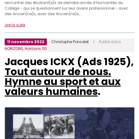
rencontrer des étudiant(e)s de dernière année d’Humanités du
Collège - qui se questionnent sur leur avenir professionnel - avec
des Ancien(ne)s, avec des Ancien(ne)s,...
Lire la suite
11 novembre 2022
Christophe Poncelet
| Publié dans
HORIZONS
,
Horizons 110
Jacques ICKX (Ads 1925),
Tout autour de nous.
Hymne au sport et aux
valeurs humaines
.