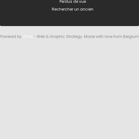
Perdus de vue
Rechercher un ancien
Powered by
G1.be
- Web & Graphic Strategy. Made with love from Belgium