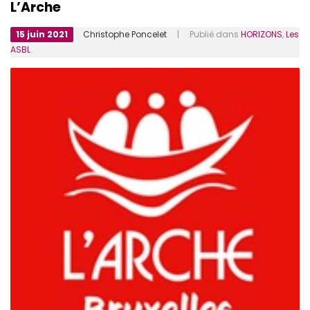
L’Arche
15 juin 2021
Christophe Poncelet
| Publié dans
HORIZONS
,
Les
ASBL