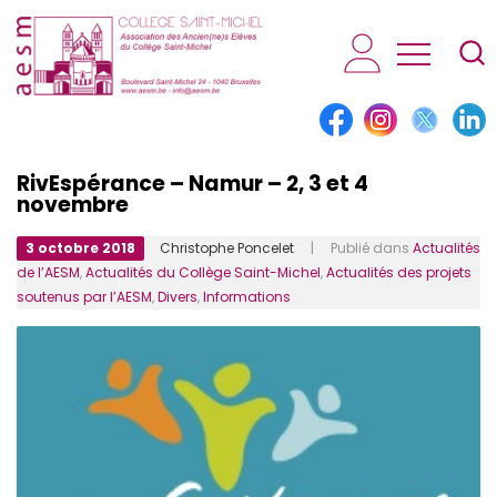
AESM...
RivEspérance – Namur – 2, 3 et 4
novembre
3 octobre 2018
Christophe Poncelet
| Publié dans
Actualités
de l’AESM
,
Actualités du Collège Saint-Michel
,
Actualités des projets
soutenus par l’AESM
,
Divers
,
Informations