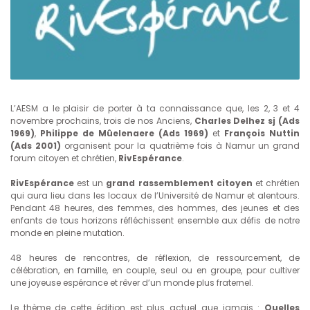
L’AESM a le plaisir de porter à ta connaissance que, les 2, 3 et 4
novembre prochains, trois de nos Anciens,
Charles Delhez sj (Ads
1969)
,
Philippe de Mûelenaere (Ads 1969)
et
François Nuttin
(Ads 2001)
organisent pour la quatrième fois à Namur un grand
forum citoyen et chrétien,
RivEspérance
.
RivEspérance
est un
grand rassemblement citoyen
et chrétien
qui aura lieu dans les locaux de l’Université de Namur et alentours.
Pendant 48 heures, des femmes, des hommes, des jeunes et des
enfants de tous horizons réfléchissent ensemble aux défis de notre
monde en pleine mutation.
48 heures de rencontres, de réflexion, de ressourcement, de
célébration, en famille, en couple, seul ou en groupe, pour cultiver
une joyeuse espérance et rêver d’un monde plus fraternel.
Le thème de cette édition est plus actuel que jamais :
Quelles