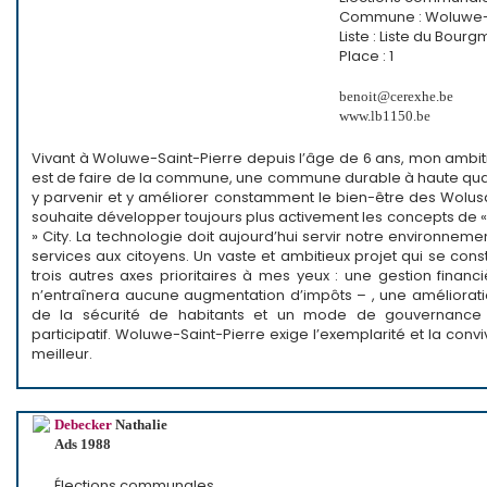
Commune : Woluwe-S
Liste : Liste du Bour
Place : 1
benoit@cerexhe.be
www.lb1150.be
Vivant à Woluwe-Saint-Pierre depuis l’âge de 6 ans, mon ambiti
est de faire de la commune, une commune durable à haute quali
y parvenir et y améliorer constamment le bien-être des Wolusa
souhaite développer toujours plus activement les concepts de 
» City. La technologie doit aujourd’hui servir notre environnement
services aux citoyens. Un vaste et ambitieux projet qui se cons
trois autres axes prioritaires à mes yeux : une gestion financ
n’entraînera aucune augmentation d’impôts – , une améliora
de la sécurité de habitants et un mode de gouvernance 
participatif. Woluwe-Saint-Pierre exige l’exemplarité et la conviv
meilleur.
Debecker
Nathalie
Ads 1988
Élections communales