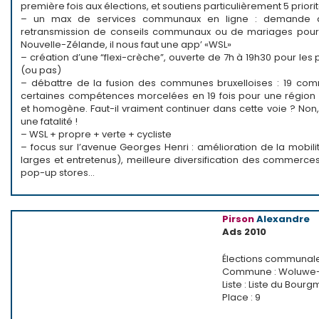
première fois aux élections, et soutiens particulièrement 5 priorit
– un max de services communaux en ligne : demande 
retransmission de conseils communaux ou de mariages pour 
Nouvelle-Zélande, il nous faut une app’ «WSL»
– création d’une “flexi-crèche”, ouverte de 7h à 19h30 pour les
(ou pas)
– débattre de la fusion des communes bruxelloises : 19 co
certaines compétences morcelées en 19 fois pour une région
et homogène. Faut-il vraiment continuer dans cette voie ? Non,
une fatalité !
– WSL + propre + verte + cycliste
– focus sur l’avenue Georges Henri : amélioration de la mobilité
larges et entretenus), meilleure diversification des commerces,
pop-up stores…
Pirson
Alexandre
Ads 2010
Élections communal
Commune : Woluwe-S
Liste : Liste du Bour
Place : 9