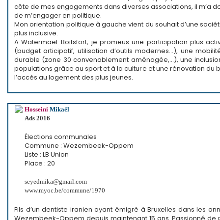
côte de mes engagements dans diverses associations, il m’a do
de m’engager en politique.
Mon orientation politique à gauche vient du souhait d’une société
plus inclusive.
A Watermael-Boitsfort, je promeus une participation plus acti
(budget articipatif, utilisation d’outils modernes…), une mobili
durable (zone 30 convenablement aménagée,…), une inclusio
populations grâce au sport et à la culture et une rénovation du bâ
l’accès au logement des plus jeunes.
Hosseini
Mikaël
Ads 2016
Élections communales
Commune : Wezembeek-Oppem
Liste : LB Union
Place : 20
seyedmika@gmail.com
www.myoc.be/commune/1970
Fils d’un dentiste iranien ayant émigré à Bruxelles dans les ann
Wezembeek-Oppem depuis maintenant 15 ans. Passionné de po