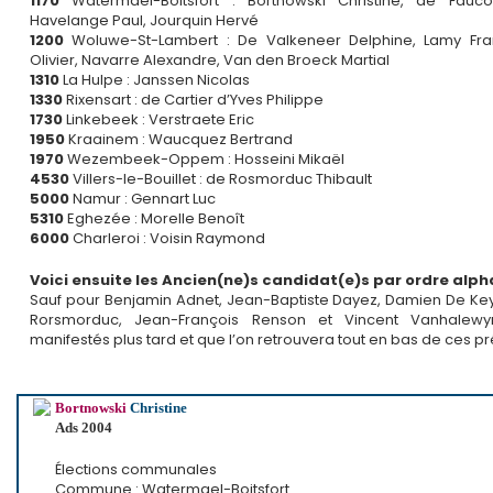
1170
Watermael-Boitsfort : Bortnowski Christine, de Faucon
Havelange Paul, Jourquin Hervé
1200
Woluwe-St-Lambert : De Valkeneer Delphine, Lamy Fran
Olivier, Navarre Alexandre, Van den Broeck Martial
1310
La Hulpe : Janssen Nicolas
1330
Rixensart : de Cartier d’Yves Philippe
1730
Linkebeek : Verstraete Eric
1950
Kraainem : Waucquez Bertrand
1970
Wezembeek-Oppem : Hosseini Mikaël
4530
Villers-le-Bouillet : de Rosmorduc Thibault
5000
Namur : Gennart Luc
5310
Eghezée : Morelle Benoît
6000
Charleroi : Voisin Raymond
Voici ensuite les Ancien(ne)s candidat(e)s par ordre alph
Sauf pour Benjamin Adnet, Jean-Baptiste Dayez, Damien De Key
Rorsmorduc, Jean-François Renson et Vincent Vanhalew
manifestés plus tard et que l’on retrouvera tout en bas de ces pr
Bortnowski
Christine
Ads 2004
Élections communales
Commune : Watermael-Boitsfort