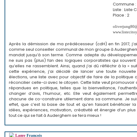
Commune :
Liste : Liste
Place : 2
oliverjung80
www.listecit
Après la démission de ma prédécesseur (cdH) en fin 2017, j’a
comme seul conseiller communal de mon groupe à Auderghem
mandat jusqu’à son terme. Comme adepte du développement
ne suis pas (plus) fan des logiques corporatistes qui souvent
qu’elles ne rassemblent. Ainsi, quand j’ai dû réfléchir à la « su
cette expérience, j’ai décidé de lancer une toute nouvelle
élections, une liste avec pour objectif de faire de la politique
réconcilier celle-ci avec le citoyen. Cette liste veut promouvoir
répandues en politique, telles que la bienveillance, l’authentic
changer d’avis, l’humour, etc. Elle veut également permet
chacune de co-construire utilement dans sa commune. Je sui
effet, que c’est la base de tout et qu’en faisant bénéficier
idées, expériences, motivation, créativité et énergie d’un pl
tout ce qui se fait à Auderghem se fera mieux !
Lamy
François