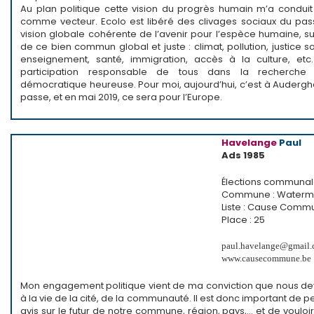
Au plan politique cette vision du progrès humain m’a conduit 
comme vecteur. Ecolo est libéré des clivages sociaux du pas
vision globale cohérente de l’avenir pour l’espèce humaine, su
de ce bien commun global et juste : climat, pollution, justice so
enseignement, santé, immigration, accès à la culture, etc
participation responsable de tous dans la recherche 
démocratique heureuse. Pour moi, aujourd’hui, c’est à Auderg
passe, et en mai 2019, ce sera pour l’Europe.
Havelange
Paul
Ads 1985
Élections communa
Commune : Waterma
Liste : Cause Comm
Place : 25
paul.havelange@gmail
www.causecommune.be
Mon engagement politique vient de ma conviction que nous de
à la vie de la cité, de la communauté. Il est donc important de p
avis sur le futur de notre commune, région, pays,… et de vouloir 