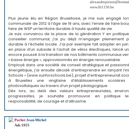
alexandrepirson@hotma
www.lb1150.be
Plus jeune élu en Région Bruxelloise, je me suis engagé lor
communale de 2012 à l’âge de 19 ans, avec l’envie de faire boug
faire de WSP un territoire durable à haute qualité de vie.
Je suis convaincu de la place de la génération Y en politique
conseiller communal, j’ai pu déjà m’engager pleinement
durable à l’échelle locale. J’ai par exemple fait adopter en juin
en place d’un subside à l’achat de vélos électriques, lancé u
encore poussé à la transition de nos bâtiments communaux ver
« basse énergie », approvisionnés en énergie renouvelable.
Employé dans une société de conseil stratégique et passionné
énergétique, j’ai ensuite décidé d’entreprendre en lançant l’init
Schools » (www.sunforschools.be), projet d’entrepreneuriat soc
à Bruxelles une vingtaine d’établissements scolaire
photovoltaïques au travers d’un projet pédagogique.
Dès lors, au delà des valeurs entrepreneuriales, enviro
progressistes, je souhaite promouvoir en politique l
responsabilité, de courage et d’altruisme.
Pochet
Jean-Michel
Ads 1955