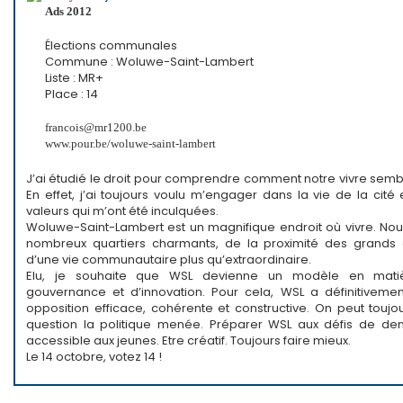
Ads 2012
Élections communales
Commune : Woluwe-Saint-Lambert
Liste : MR+
Place : 14
francois@mr1200.be
www.pour.be/woluwe-saint-lambert
J’ai étudié le droit pour comprendre comment notre vivre semb
En effet, j’ai toujours voulu m’engager dans la vie de la cité
valeurs qui m’ont été inculquées.
Woluwe-Saint-Lambert est un magnifique endroit où vivre. No
nombreux quartiers charmants, de la proximité des grands 
d’une vie communautaire plus qu’extraordinaire.
Elu, je souhaite que WSL devienne un modèle en mat
gouvernance et d’innovation. Pour cela, WSL a définitiveme
opposition efficace, cohérente et constructive. On peut toujo
question la politique menée. Préparer WSL aux défis de de
accessible aux jeunes. Etre créatif. Toujours faire mieux.
Le 14 octobre, votez 14 !