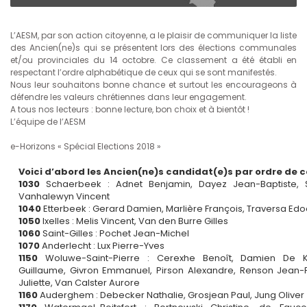
L’AESM, par son action citoyenne, a le plaisir de communiquer la liste
des Ancien(ne)s qui se présentent lors des élections communales
et/ou provinciales du 14 octobre. Ce classement a été établi en
respectant l’ordre alphabétique de ceux qui se sont manifestés.
Nous leur souhaitons bonne chance et surtout les encourageons à
défendre les valeurs chrétiennes dans leur engagement.
A tous nos lecteurs : bonne lecture, bon choix et à bientôt !
L’équipe de l’AESM
e-Horizons « Spécial Elections 2018 »
Voici d’abord les Ancien(ne)s candidat(e)s par ordre de
1030
Schaerbeek : Adnet Benjamin, Dayez Jean-Baptiste, 
Vanhalewyn Vincent
1040
Etterbeek : Gerard Damien, Marlière François, Traversa Ed
1050
Ixelles : Melis Vincent, Van den Burre Gilles
1060
Saint-Gilles : Pochet Jean-Michel
1070
Anderlecht : Lux Pierre-Yves
1150
Woluwe-Saint-Pierre : Cerexhe Benoît, Damien De K
Guillaume, Givron Emmanuel, Pirson Alexandre, Renson Jean-F
Juliette, Van Calster Aurore
1160
Auderghem : Debecker Nathalie, Grosjean Paul, Jung Oliver