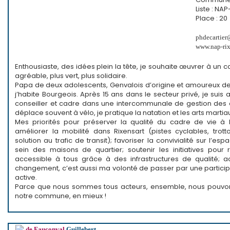
Liste : NA
Place : 20
phdecartie
www.nap-rix
Enthousiaste, des idées plein la tête, je souhaite œuvrer à un c
agréable, plus vert, plus solidaire.
Papa de deux adolescents, Genvalois d’origine et amoureux
j’habite Bourgeois. Après 15 ans dans le secteur privé, je suis 
conseiller et cadre dans une intercommunale de gestion des
déplace souvent à vélo, je pratique la natation et les arts martia
Mes priorités pour préserver la qualité du cadre de vie à R
améliorer la mobilité dans Rixensart (pistes cyclables, trotto
solution au trafic de transit); favoriser la convivialité sur l’es
sein des maisons de quartier; soutenir les initiatives pour 
accessible à tous grâce à des infrastructures de qualité;
changement, c’est aussi ma volonté de passer par une particip
active.
Parce que nous sommes tous acteurs, ensemble, nous pouvon
notre commune, en mieux !
de Fauconval
Guillebert