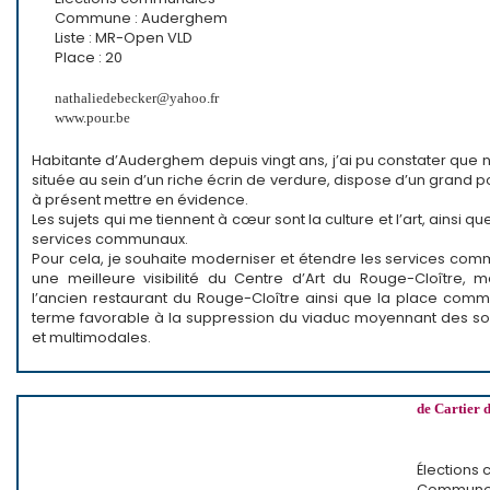
Commune : Auderghem
Liste : MR-Open VLD
Place : 20
nathaliedebecker@yahoo.fr
www.pour.be
Habitante d’Auderghem depuis vingt ans, j’ai pu constater que
située au sein d’un riche écrin de verdure, dispose d’un grand pot
à présent mettre en évidence.
Les sujets qui me tiennent à cœur sont la culture et l’art, ainsi que
services communaux.
Pour cela, je souhaite moderniser et étendre les services com
une meilleure visibilité du Centre d’Art du Rouge-Cloître, m
l’ancien restaurant du Rouge-Cloître ainsi que la place commu
terme favorable à la suppression du viaduc moyennant des solu
et multimodales.
de Cartier 
Élections
Commune :