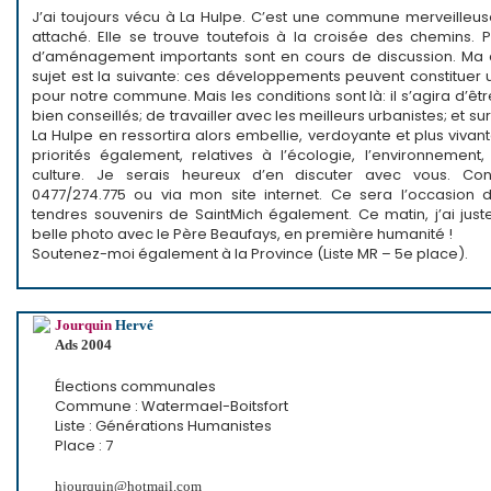
J’ai toujours vécu à La Hulpe. C’est une commune merveilleuse 
attaché. Elle se trouve toutefois à la croisée des chemins. P
d’aménagement importants sont en cours de discussion. Ma 
sujet est la suivante: ces développements peuvent constituer 
pour notre commune. Mais les conditions sont là: il s’agira d’êtr
bien conseillés; de travailler avec les meilleurs urbanistes; et surt
La Hulpe en ressortira alors embellie, verdoyante et plus vivant
priorités également, relatives à l’écologie, l’environnement,
culture. Je serais heureux d’en discuter avec vous. Co
0477/274.775 ou via mon site internet. Ce sera l’occasion
tendres souvenirs de SaintMich également. Ce matin, j’ai jus
belle photo avec le Père Beaufays, en première humanité !
Soutenez-moi également à la Province (Liste MR – 5e place).
Jourquin
Hervé
Ads 2004
Élections communales
Commune : Watermael-Boitsfort
Liste : Générations Humanistes
Place : 7
hjourquin@hotmail.com