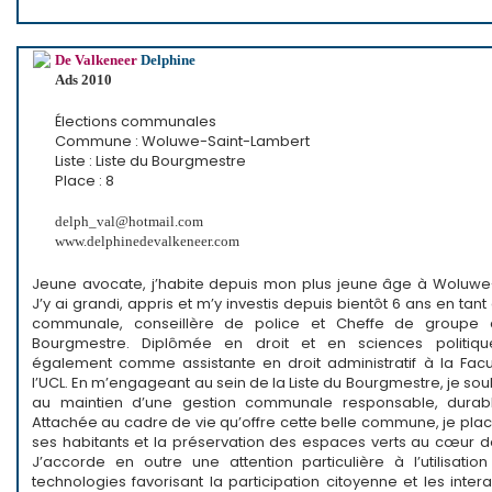
De Valkeneer
Delphine
Ads 2010
Élections communales
Commune : Woluwe-Saint-Lambert
Liste : Liste du Bourgmestre
Place : 8
delph_val@hotmail.com
www.delphinedevalkeneer.com
Jeune avocate, j’habite depuis mon plus jeune âge à Woluwe
J’y ai grandi, appris et m’y investis depuis bientôt 6 ans en tan
communale, conseillère de police et Cheffe de groupe 
Bourgmestre. Diplômée en droit et en sciences politiques
également comme assistante en droit administratif à la Facu
l’UCL. En m’engageant au sein de la Liste du Bourgmestre, je sou
au maintien d’une gestion communale responsable, durab
Attachée au cadre de vie qu’offre cette belle commune, je plac
ses habitants et la préservation des espaces verts au cœur de
J’accorde en outre une attention particulière à l’utilisatio
technologies favorisant la participation citoyenne et les inter