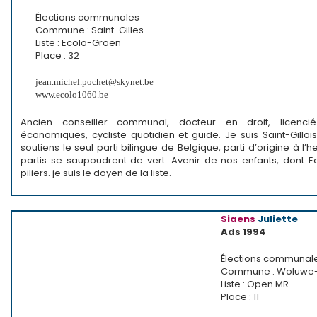
Élections communales
Commune : Saint-Gilles
Liste : Ecolo-Groen
Place : 32
jean.michel.pochet@skynet.be
www.ecolo1060.be
Ancien conseiller communal, docteur en droit, licenci
économiques, cycliste quotidien et guide. Je suis Saint-Gilloi
soutiens le seul parti bilingue de Belgique, parti d’origine à l’
partis se saupoudrent de vert. Avenir de nos enfants, dont E
piliers. je suis le doyen de la liste.
Siaens
Juliette
Ads 1994
Élections communal
Commune : Woluwe-S
Liste : Open MR
Place : 11