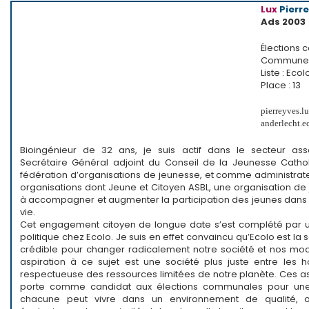
Lux
Pierr
Ads 2003
Élections
Commune :
Liste : Ec
Place : 13
pierreyves.
anderlecht.e
Bioingénieur de 32 ans, je suis actif dans le secteur ass
Secrétaire Général adjoint du Conseil de la Jeunesse Catho
fédération d’organisations de jeunesse, et comme administrate
organisations dont Jeune et Citoyen ASBL, une organisation de
à accompagner et augmenter la participation des jeunes dans l
vie.
Cet engagement citoyen de longue date s’est complété par
politique chez Ecolo. Je suis en effet convaincu qu’Ecolo est la 
crédible pour changer radicalement notre société et nos mo
aspiration à ce sujet est une société plus juste entre les
respectueuse des ressources limitées de notre planète. Ces asp
porte comme candidat aux élections communales pour u
chacune peut vivre dans un environnement de qualité, où