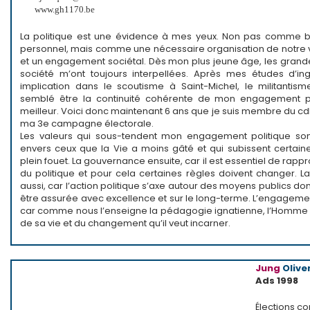
www.gh1170.be
La politique est une évidence à mes yeux. Non pas comme b
personnel, mais comme une nécessaire organisation de notre
et un engagement sociétal. Dès mon plus jeune âge, les grand
société m’ont toujours interpellées. Après mes études d’i
implication dans le scoutisme à Saint-Michel, le militantism
semblé être la continuité cohérente de mon engagement
meilleur. Voici donc maintenant 6 ans que je suis membre du cdH
ma 3e campagne électorale.
Les valeurs qui sous-tendent mon engagement politique sont 
envers ceux que la Vie a moins gâté et qui subissent certaine
plein fouet. La gouvernance ensuite, car il est essentiel de rapp
du politique et pour cela certaines règles doivent changer. L
aussi, car l’action politique s’axe autour des moyens publics don
être assurée avec excellence et sur le long-terme. L’engagemen
car comme nous l’enseigne la pédagogie ignatienne, l’Homme d
de sa vie et du changement qu’il veut incarner.
Jung
Olive
Ads 1998
Élections 