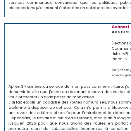
services communaux, convaincue que les politiques publi
efficaces lorsqu’elles sont élaborées en collaboration avec les 
Gennart
Ads 1978
Élection
Commune 
Liste : MR
Place : 2
luc.gennar
www.lucgen
Après 34 années au service de mon pays comme militaire, j’ai
de servir la ville que j’aime en devenant échevin des voiries e
vous présenter un bilan positif de mon action.
J’ai fait établir un cadastre des routes namuroises, nous somme
wallonne à disposer de cet outil. Cela m’a permis d’élaborer 
ans avec des critères objectifs pour l’entretien et la réfection
Cependant, le travail est loin d’être terminé, mon plan à long t
jusqu’en 2026 pour que nous ayons des routes en parfait é
permettra alors de substantielles économies à condition