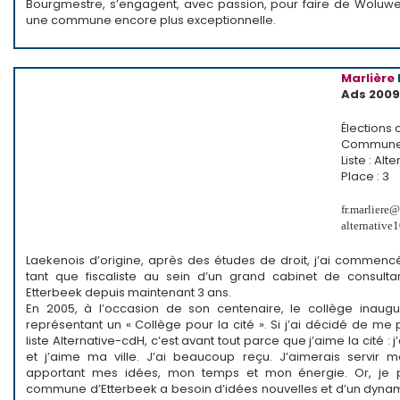
Bourgmestre, s’engagent, avec passion, pour faire de Woluw
une commune encore plus exceptionnelle.
Marlière
Ads 2009
Élection
Commune 
Liste : Al
Place : 3
fr.marliere
alternative
Laekenois d’origine, après des études de droit, j’ai commencé
tant que fiscaliste au sein d’un grand cabinet de consulta
Etterbeek depuis maintenant 3 ans.
En 2005, à l’occasion de son centenaire, le collège inaugu
représentant un « Collège pour la cité ». Si j’ai décidé de me 
liste Alternative-cdH, c’est avant tout parce que j’aime la cité 
et j’aime ma ville. J’ai beaucoup reçu. J’aimerais servir 
apportant mes idées, mon temps et mon énergie. Or, je
commune d’Etterbeek a besoin d’idées nouvelles et d’un dyn