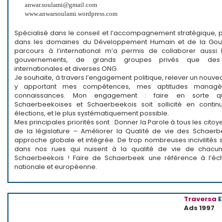
anwar.soulami@gmail.com
www.anwarsoulami.wordpress.com
Spécialisé dans le conseil et l’accompagnement stratégique, p
dans les domaines du Développement Humain et de la Go
parcours à l’international m’a permis de collaborer aussi
gouvernements, de grands groupes privés que des o
internationales et diverses ONG.
Je souhaite, à travers l’engagement politique, relever un nouv
y apportant mes compétences, mes aptitudes managé
connaissances. Mon engagement : faire en sorte qu
Schaerbeekoises et Schaerbeekois soit sollicité en contin
élections, et le plus systématiquement possible.
Mes principales priorités sont : Donner la Parole à tous les citoy
de la législature – Améliorer la Qualité de vie des Schaer
approche globale et intégrée. De trop nombreuses incivilités 
dans nos rues qui nuisent à la qualité de vie de chacun.
Schaerbeekois ! Faire de Schaerbeek une référence à l’éch
nationale et européenne.
Traversa
Ads 1997