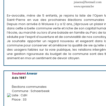
jsiaens@hotmail.com
www.openmr.be
Ex-avocate, mère de 5 enfants, je rejoins la liste de l’Ope
Saint-Pierre en vue des prochaines élections communales 
Depuis mon arrivée à Woluwe il y a 12 ans, j’éprouve un plaisir
dans cette si belle commune verte et riche de son capital humai
l’école, au marché ou lors d’une balade en famille au Parc de la
séduite par l’esprit d’ouverture et de convivialité de nos concito
Je souhaite apporter un regard nouveau et exigeant dans l
commune pour conserver et améliorer la qualité de vie qu’elle of
des usagers faibles sur la voie publique, les relations intergén
une gestion rigoureuse du budget de la commune sont des t
animent en moi un sentiment de devoir citoyen.
Soulami
Anwar
Ads 1987
Élections communales
Commune : Schaerbeek
Liste : CdH
Place : 33