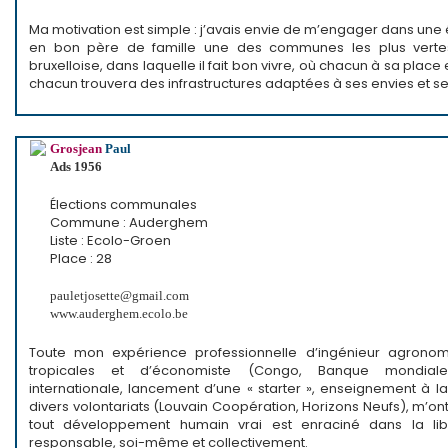
Ma motivation est simple : j’avais envie de m’engager dans une
en bon père de famille une des communes les plus verte
bruxelloise, dans laquelle il fait bon vivre, où chacun à sa place
chacun trouvera des infrastructures adaptées à ses envies et se
Grosjean
Paul
Ads 1956
Élections communales
Commune : Auderghem
Liste : Ecolo-Groen
Place : 28
pauletjosette@gmail.com
www.auderghem.ecolo.be
Toute mon expérience professionnelle d’ingénieur agrono
tropicales et d’économiste (Congo, Banque mondiale
internationale, lancement d’une « starter », enseignement à l
divers volontariats (Louvain Coopération, Horizons Neufs), m’o
tout développement humain vrai est enraciné dans la lib
responsable, soi-même et collectivement.