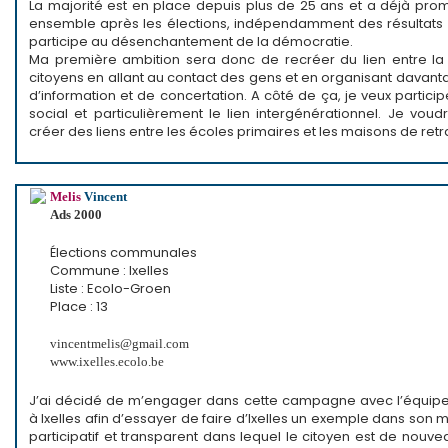
La majorité est en place depuis plus de 25 ans et a déjà prom
ensemble après les élections, indépendamment des résultats d
participe au désenchantement de la démocratie.
Ma première ambition sera donc de recréer du lien entre la p
citoyens en allant au contact des gens et en organisant davan
d’information et de concertation. A côté de ça, je veux participe
social et particulièrement le lien intergénérationnel. Je vou
créer des liens entre les écoles primaires et les maisons de retr
Melis
Vincent
Ads 2000
Élections communales
Commune : Ixelles
Liste : Ecolo-Groen
Place : 13
vincentmelis@gmail.com
www.ixelles.ecolo.be
J’ai décidé de m’engager dans cette campagne avec l’équip
à Ixelles afin d’essayer de faire d’Ixelles un exemple dans son
participatif et transparent dans lequel le citoyen est de nouv