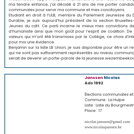
ma tendre enfance, j’ai décidé à 21 ans de me porter candida
communales pour servir ma commune et mes concitoyens.
Etudiant en droit à l’ULB, membre du Parlement Jeunesse d
Durable, je suis aujourd’hui président de la section Bruxelle
Jeunes du cdH. Ce parti incarne le mieux mes convictions 
d’humaniste ainsi que mon goût pour l’esprit de coalition. De
valeurs qui m’ont été transmises par le Collège, ce choix d’int
pour moi une évidence.
Benjamin sur la liste LB Union, je suis disponible pour être un r
qui ne sont pas suffisamment représentés au niveau communa
serait de devenir un porte-parole de la jeunesse wezembeekoi
Janssen
Nicolas
Ads 1992
Élections communales et 
Commune : La Hulpe
Liste : Liste du Bourgmest
Place : 17
nicolas.janssen@gmail.com
www.nicolasjanssen.be